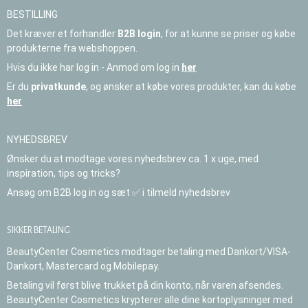
BESTILLING
Det kræver et forhandler
B2B login
, for at kunne se priser og købe
produkterne fra webshoppen.
Hvis du ikke har log in - Anmod om log in
her
Er du
privatkunde
, og ønsker at købe vores produkter, kan du købe
her
NYHEDSBREV
Ønsker du at modtage vores nyhedsbrev ca. 1 x uge, med
inspiration, tips og tricks?
Ansøg om B2B log in og sæt ✅ i tilmeld nyhedsbrev
SIKKER BETALING
BeautyCenter Cosmetics modtager betaling med Dankort/VISA-
Dankort, Mastercard og Mobilepay.
Betaling vil først blive trukket på din konto, når varen afsendes.
BeautyCenter Cosmetics krypterer alle dine kortoplysninger med