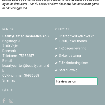
og holde dem sikret. Hvis du ønsker at slette din konto, kan dette nemt gøres
når du er logget ind.
KONTAKT
VI TILBYDER
BeautyCenter Cosmetics ApS
Fri fragt ved køb over kr.
Bagsnoge 3
1.500,- excl. moms
7100 Vejle
1-2 dages levering
Danmark
Sikker betaling
Telefonnr.
:
75858857
E-mail
:
EU Købsbetingelser
beautycenter@beautycenter.d
Stort udvalg
k
CVR-nummer
:
36936568
Sitemap
FØLG OS