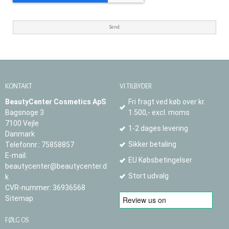
Send
KONTAKT
VI TILBYDER
BeautyCenter Cosmetics ApS
Fri fragt ved køb over kr.
Bagsnoge 3
1.500,- excl. moms
7100 Vejle
1-2 dages levering
Danmark
Sikker betaling
Telefonnr.
:
75858857
E-mail
:
EU Købsbetingelser
beautycenter@beautycenter.d
Stort udvalg
k
CVR-nummer
:
36936568
Sitemap
FØLG OS