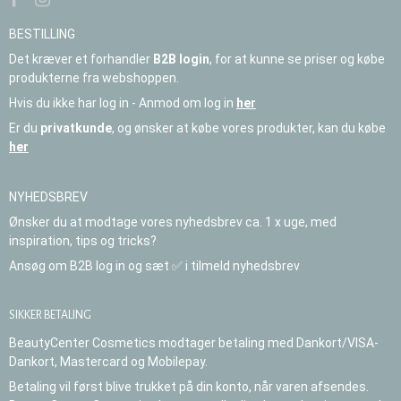
BESTILLING
Det kræver et forhandler
B2B login
, for at kunne se priser og købe
produkterne fra webshoppen.
Hvis du ikke har log in - Anmod om log in
her
Er du
privatkunde
, og ønsker at købe vores produkter, kan du købe
her
NYHEDSBREV
Ønsker du at modtage vores nyhedsbrev ca. 1 x uge, med
inspiration, tips og tricks?
Ansøg om B2B log in og sæt ✅ i tilmeld nyhedsbrev
SIKKER BETALING
BeautyCenter Cosmetics modtager betaling med Dankort/VISA-
Dankort, Mastercard og Mobilepay.
Betaling vil først blive trukket på din konto, når varen afsendes.