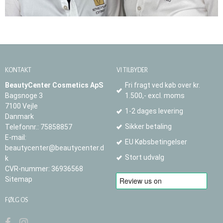
KONTAKT
VI TILBYDER
BeautyCenter Cosmetics ApS
Fri fragt ved køb over kr.
Bagsnoge 3
1.500,- excl. moms
7100 Vejle
1-2 dages levering
Danmark
Sikker betaling
Telefonnr.
:
75858857
E-mail
:
EU Købsbetingelser
beautycenter@beautycenter.d
Stort udvalg
k
CVR-nummer
:
36936568
Sitemap
FØLG OS