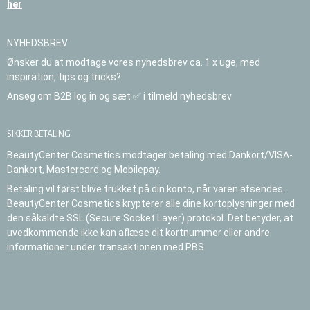
her
NYHEDSBREV
Ønsker du at modtage vores nyhedsbrev ca. 1 x uge, med
inspiration, tips og tricks?
Ansøg om B2B log in og sæt ✅ i tilmeld nyhedsbrev
SIKKER BETALING
BeautyCenter Cosmetics modtager betaling med Dankort/VISA-
Dankort, Mastercard og Mobilepay.
Betaling vil først blive trukket på din konto, når varen afsendes.
BeautyCenter Cosmetics krypterer alle dine kortoplysninger med
den såkaldte SSL (Secure Socket Layer) protokol. Det betyder, at
uvedkommende ikke kan aflæse dit kortnummer eller andre
informationer under transaktionen med PBS