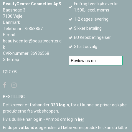
BeautyCenter Cosmetics ApS
Fri fragt ved køb over kr.
Bagsnoge 3
1.500,- excl. moms
7100 Vejle
1-2 dages levering
Danmark
Sikker betaling
Telefonnr.
:
75858857
E-mail
:
EU Købsbetingelser
beautycenter@beautycenter.d
Stort udvalg
k
CVR-nummer
:
36936568
Sitemap
FØLG OS
BESTILLING
Det kræver et forhandler
B2B login
, for at kunne se priser og købe
produkterne fra webshoppen.
Hvis du ikke har log in - Anmod om log in
her
Er du
privatkunde
, og ønsker at købe vores produkter, kan du købe