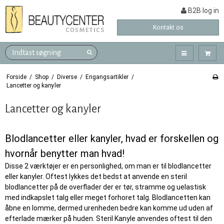
B2B log in
Kontakt os
Forside
/
Shop
/
Diverse
/
Engangsartikler
/
Lancetter og kanyler
Lancetter og kanyler
Blodlancetter eller kanyler, hvad er forskellen og
hvornår benytter man hvad!
Disse 2 værktøjer er en personlighed, om man er til blodlancetter
eller kanyler. Oftest lykkes det bedst at anvende en steril
blodlancetter på de overflader der er tør, stramme og uelastisk
med indkapslet talg eller meget forhoret talg. Blodlancetten kan
åbne en lomme, dermed urenheden bedre kan komme ud uden af
efterlade mærker på huden. Steril Kanyle anvendes oftest til den