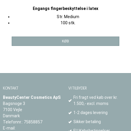
Engangs fingerbeskyttelse
i latex
Str. Medium
100 stk.
KØB
KONTAKT
VI TILBYDER
BeautyCenter Cosmetics ApS
Fri fragt ved køb over kr.
Bagsnoge 3
1.500,- excl. moms
7100 Vejle
1-2 dages levering
Danmark
Sikker betaling
Telefonnr.
:
75858857
E-mail
:
EU Købsbetingelser