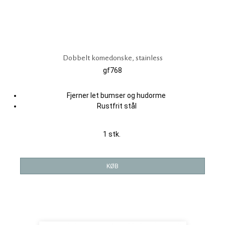
Dobbelt komedonske, stainless
gf768
Fjerner let bumser og hudorme
Rustfrit stål
1 stk.
KØB