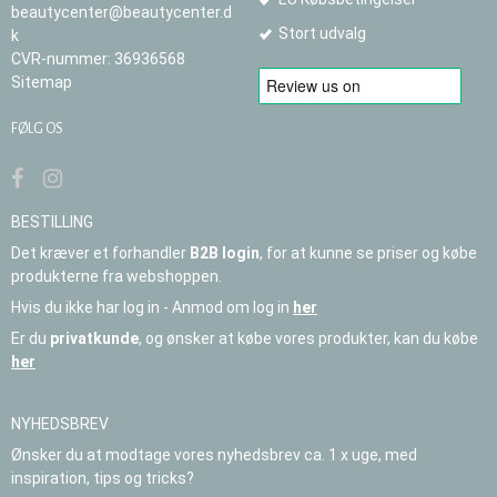
beautycenter@beautycenter.d
Stort udvalg
k
CVR-nummer
:
36936568
Sitemap
FØLG OS
BESTILLING
Det kræver et forhandler
B2B login
, for at kunne se priser og købe
produkterne fra webshoppen.
Hvis du ikke har log in - Anmod om log in
her
Er du
privatkunde
, og ønsker at købe vores produkter, kan du købe
her
NYHEDSBREV
Ønsker du at modtage vores nyhedsbrev ca. 1 x uge, med
inspiration, tips og tricks?