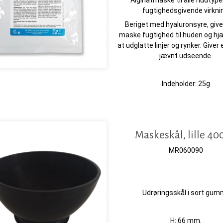
Alginatmaske til alle hudtype
fugtighedsgivende virkni
Beriget med hyaluronsyre, giv
maske fugtighed til huden og h
at udglatte linjer og rynker. Giver 
jævnt udseende.
Indeholder: 25g
Maskeskål, lille 4
MR060090
Udrøringsskål i sort gum
H: 66 mm.