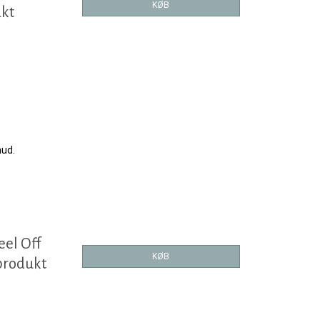
KØB
ukt
hud.
eel Off
KØB
produkt