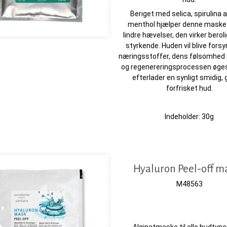
Beriget med selica, spirulina a
menthol hjælper denne maske
lindre hævelser, den virker bero
styrkende. Huden vil blive fors
næringsstoffer, dens følsomhed
og regenereringsprocessen øge
efterlader en synligt smidig, 
forfrisket hud.
Indeholder: 30g
Hyaluron Peel-off m
M48563