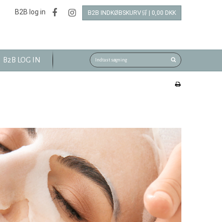
B2B log in
B2B INDKØBSKURV🛒 | 0,00 DKK
B2B LOG IN