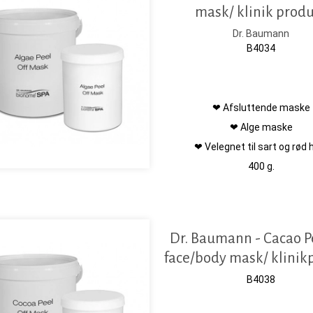
mask/ klinik prod
Dr. Baumann
B4034
❤ Afsluttende maske
❤ Alge maske
❤ Velegnet til sart og rød 
400 g.
Dr. Baumann - Cacao P
face/body mask/ klinik
B4038