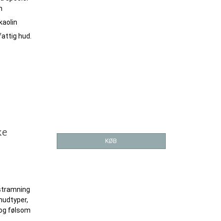
n
kaolin
fattig hud.
ke
KØB
pstramning
hudtyper,
t og følsom