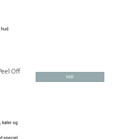
 hud.
eel Off
KØB
 køler og
d speciel