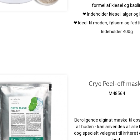
formel af kiesel og kaoli
❤
Indeholder kiesel, alger og 
❤
Ideel til moden, følsom og fedt
Indeholder 400g
Cryo Peel-off mas
M48564
Beroligende alginat maske til o
af huden - kan anvendes af alle 
dog specielt velegnet til irritere
hud.