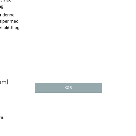
r, med
ng.
er denne
jælper med
et blødt og
00ml
KØB
mi.