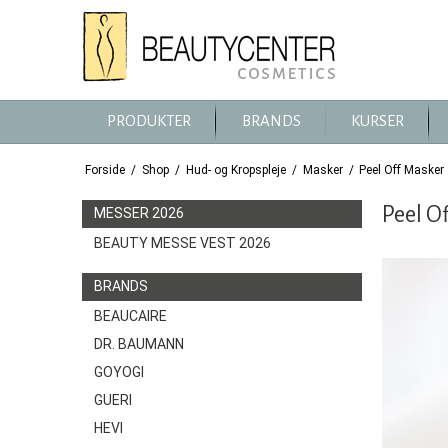
PRODUKTER
BRANDS
KURSER
Forside
/
Shop
/
Hud- og Kropspleje
/
Masker
/
Peel Off Masker
Peel O
MESSER 2026
BEAUTY MESSE VEST 2026
BRANDS
BEAUCAIRE
DR. BAUMANN
GOYOGI
GUERI
HEVI