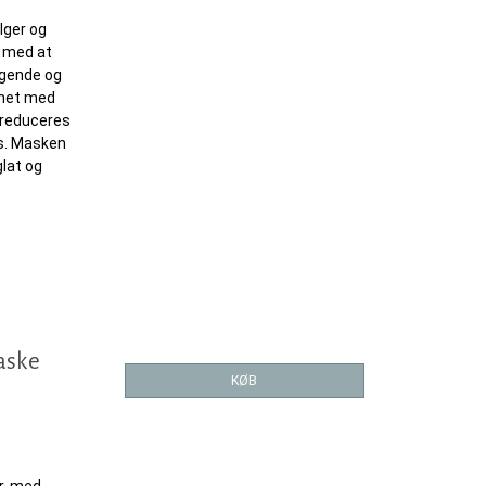
lger og
 med at
ligende og
ynet med
 reduceres
s. Masken
glat og
aske
KØB