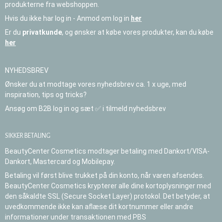
produkterne fra webshoppen.
Hvis du ikke har log in - Anmod om log in
her
Er du
privatkunde
, og ønsker at købe vores produkter, kan du købe
her
NYHEDSBREV
Ønsker du at modtage vores nyhedsbrev ca. 1 x uge, med
inspiration, tips og tricks?
Ansøg om B2B log in og sæt ✅ i tilmeld nyhedsbrev
SIKKER BETALING
BeautyCenter Cosmetics modtager betaling med Dankort/VISA-
Dankort, Mastercard og Mobilepay.
Betaling vil først blive trukket på din konto, når varen afsendes.
BeautyCenter Cosmetics krypterer alle dine kortoplysninger med
den såkaldte SSL (Secure Socket Layer) protokol. Det betyder, at
uvedkommende ikke kan aflæse dit kortnummer eller andre
informationer under transaktionen med PBS