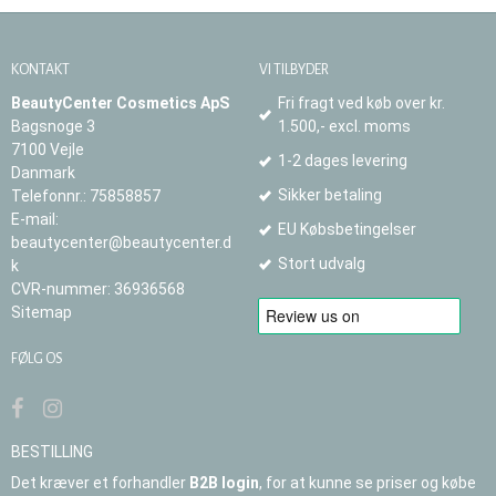
KONTAKT
VI TILBYDER
BeautyCenter Cosmetics ApS
Fri fragt ved køb over kr.
Bagsnoge 3
1.500,- excl. moms
7100 Vejle
1-2 dages levering
Danmark
Sikker betaling
Telefonnr.
:
75858857
E-mail
:
EU Købsbetingelser
beautycenter@beautycenter.d
Stort udvalg
k
CVR-nummer
:
36936568
Sitemap
FØLG OS
BESTILLING
Det kræver et forhandler
B2B login
, for at kunne se priser og købe