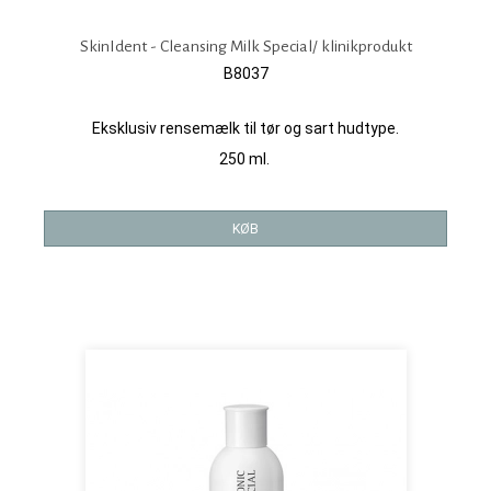
SkinIdent - Cleansing Milk Special/ klinikprodukt
B8037
Eksklusiv rensemælk til tør og sart hudtype.
250 ml.
KØB