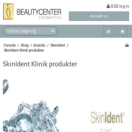
B2B log in
Kontakt os
Forside
/
Shop
/
Brands
/
SkinIdent
/
SkinIdent Klinik produkter
SkinIdent Klinik produkter