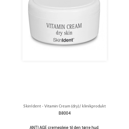
SkinIdent - Vitamin Cream (dry)/ klinikprodukt
B8004
ANTI AGE cremepleje til den tørre hud.