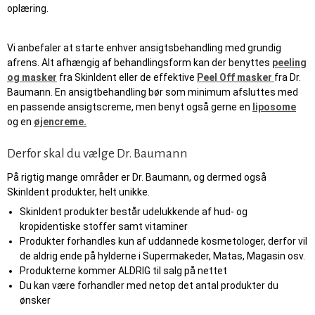
oplæring.
Vi anbefaler at starte enhver ansigtsbehandling med grundig
afrens. Alt afhængig af behandlingsform kan der benyttes
peeling
og masker
fra SkinIdent eller de effektive
Peel Off masker
fra Dr.
Baumann. En ansigtbehandling bør som minimum afsluttes med
en passende ansigtscreme, men benyt også gerne en
liposome
og en
øjencreme.
Derfor skal du vælge Dr. Baumann
På rigtig mange områder er Dr. Baumann, og dermed også
SkinIdent produkter, helt unikke.
SkinIdent produkter består udelukkende af hud- og
kropidentiske stoffer samt vitaminer
Produkter forhandles kun af uddannede kosmetologer, derfor vil
de aldrig ende på hylderne i Supermakeder, Matas, Magasin osv.
Produkterne kommer ALDRIG til salg på nettet
Du kan være forhandler med netop det antal produkter du
ønsker