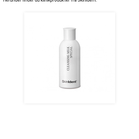
Herunder finder du klinikprodukter fra SkinIdent.