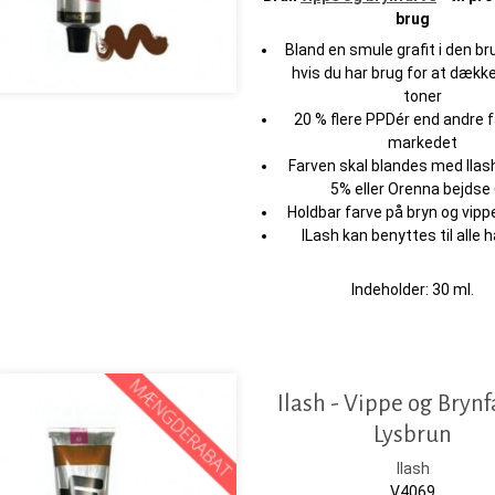
brug
Bland en smule grafit i den br
hvis du har brug for at dækk
toner
20 % flere PPDér end andre f
markedet
Farven skal blandes med Ilas
5% eller Orenna bejdse
Holdbar farve på bryn og vippe
ILash kan benyttes til alle 
Indeholder: 30 ml.
Ilash - Vippe og Brynf
Lysbrun
Ilash
V4069