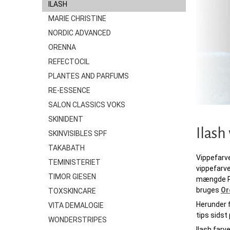
ILASH
MARIE CHRISTINE
NORDIC ADVANCED
ORENNA
REFECTOCIL
PLANTES AND PARFUMS
RE-ESSENCE
SALON CLASSICS VOKS
SKINIDENT
Ilash
SKINVISIBLES SPF
TAKABATH
Vippefarve
TEMINISTERIET
vippefarve
TIMOR GIESEN
mængde PP
bruges
Or
TOXSKINCARE
Herunder f
VITA DEMALOGIE
tips sidst
WONDERSTRIPES
Ilash farv