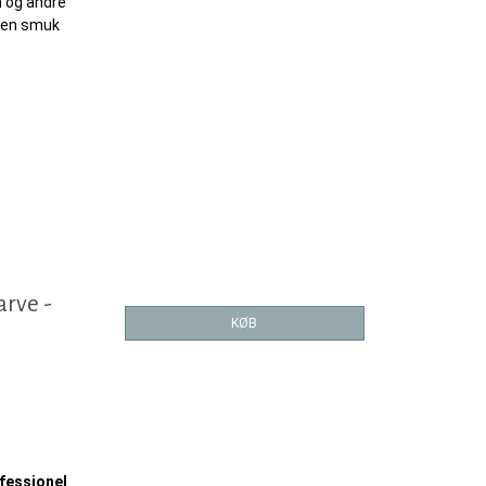
n og andre
r en smuk
.
arve -
KØB
ofessionel