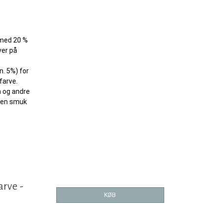
 med 20 %
ver på
n. 5%) for
farve.
n og andre
r en smuk
.
arve -
KØB