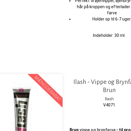
Perfekt til øjenvipper, øjenbry
hår på kroppen og efterlade
farve
Holder op til 6-7 uger
Indeholder: 30 ml.
Ilash - Vippe og Brynf
Brun
Ilash
V4071
Brun
vippe og brynfarve
- til pr