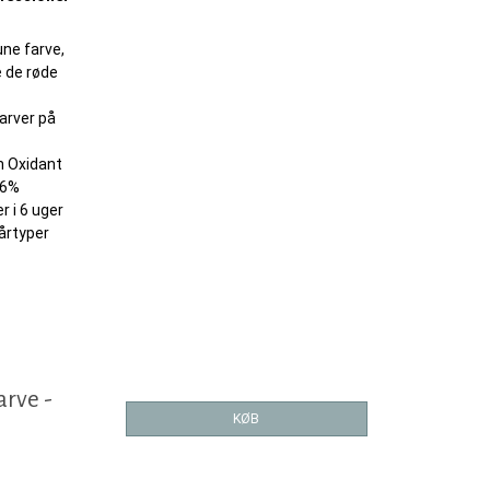
une farve,
e de røde
arver på
h Oxidant
 6%
r i 6 uger
hårtyper
arve -
KØB