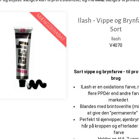
Ilash - Vippe og Brynf
Sort
Ilash
V4070
Sort vippe og brynfarve - til pr
brug
ILash er en oxidations farve,
flere PPDér end andre far
markedet.
Blandes med brintoverilte (mi
at give den ”permanente” 
Perfekt til øjenvipper, øjenbry
hår på kroppen og efterlade
farve
Holder op til 6-7 uger