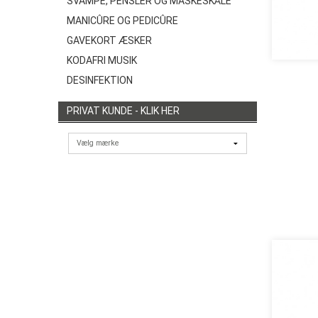
SVAMPE, PENSLER OG MASKESKÅLE
MANICÛRE OG PEDICÛRE
GAVEKORT ÆSKER
KODAFRI MUSIK
DESINFEKTION
PRIVAT KUNDE - KLIK HER