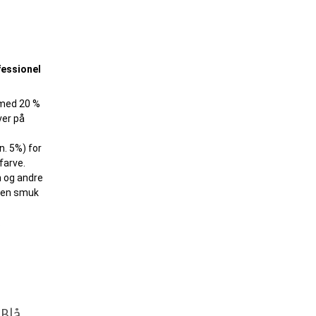
ofessionel
 med 20 %
ver på
n. 5%) for
farve.
n og andre
r en smuk
.
 Blå