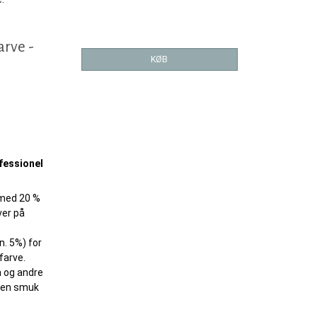
arve -
KØB
ofessionel
 med 20 %
ver på
n. 5%) for
farve.
n og andre
r en smuk
.