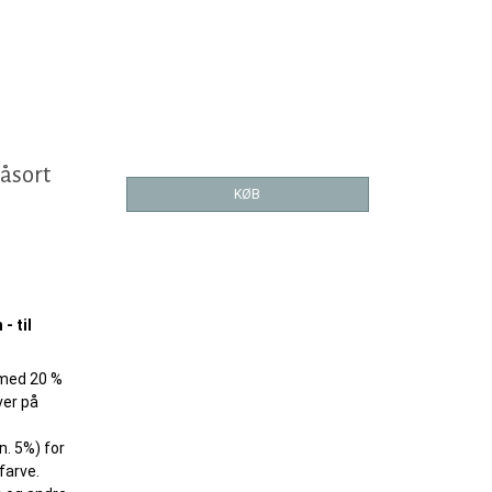
låsort
KØB
- til
 med 20 %
ver på
n. 5%) for
farve.