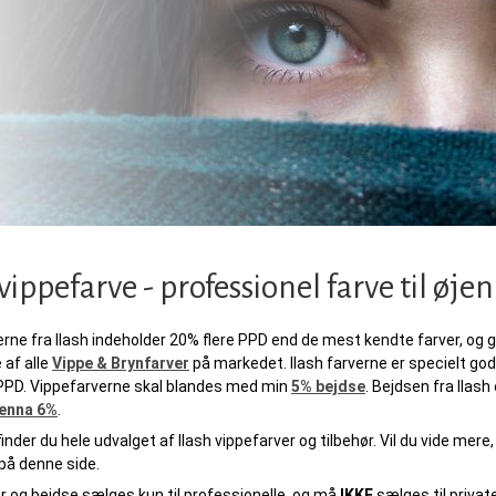
 vippefarve - professionel farve til øj
rne fra Ilash indeholder 20% flere PPD end de mest kendte farver, og
 af alle
Vippe & Brynfarver
på markedet. Ilash farverne er specielt god
D. Vippefarverne skal blandes med min
5% bejdse
. Bejdsen fra Ilas
enna 6%
.
inder du hele udvalget af Ilash vippefarver og tilbehør. Vil du vide mer
 på denne side.
er og bejdse sælges kun til professionelle, og må
IKKE
sælges til private