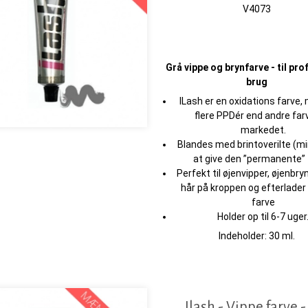
V4073
Grå vippe og brynfarve - til pr
brug
ILash er en oxidations farve,
flere PPDér end andre far
markedet.
Blandes med brintoverilte (mi
at give den ”permanente” 
Perfekt til øjenvipper, øjenbry
hår på kroppen og efterlade
farve
Holder op til 6-7 uger
Indeholder: 30 ml.
Ilash - Vippe farve -