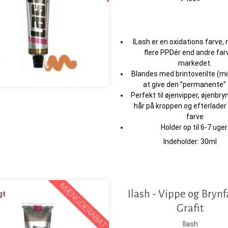
ILash er en oxidations farve,
flere PPDér end andre far
markedet.
Blandes med brintoverilte (mi
at give den ”permanente” 
Perfekt til øjenvipper, øjenbry
hår på kroppen og efterlade
farve
Holder op til 6-7 uger
Indeholder: 30ml
Ilash - Vippe og Brynf
gt
Grafit
Ilash