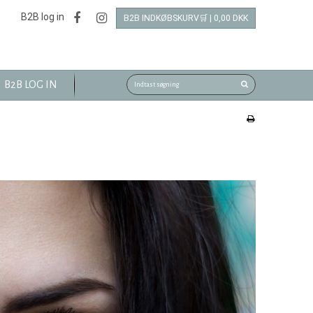
B2B log in
B2B INDKØBSKURV🛒 | 0,00 DKK
B2B LOG IN