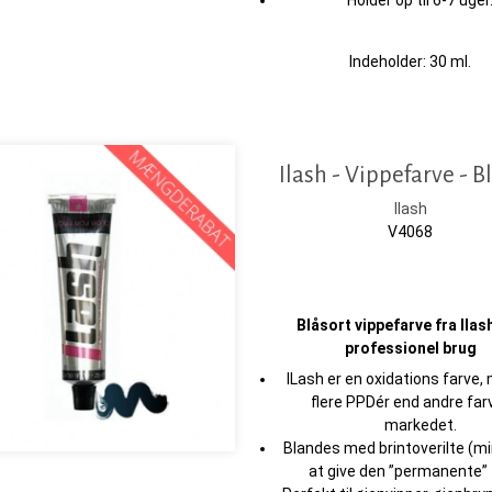
Indeholder: 30 ml.
Ilash - Vippefarve - B
Ilash
V4068
Blåsort vippefarve fra Ilash 
professionel brug
ILash er en oxidations farve,
flere PPDér end andre far
markedet.
Blandes med brintoverilte (mi
at give den ”permanente” 