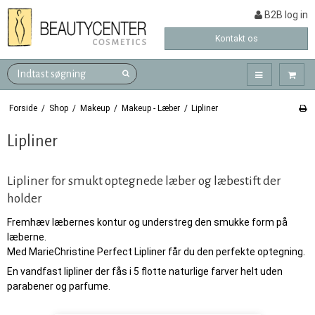
B2B log in
Kontakt os
Forside
/
Shop
/
Makeup
/
Makeup - Læber
/
Lipliner
Lipliner
Lipliner for smukt optegnede læber og læbestift der
holder
Fremhæv læbernes kontur og understreg den smukke form på
læberne.
Med MarieChristine Perfect Lipliner får du den perfekte optegning.
En vandfast lipliner der fås i 5 flotte naturlige farver helt uden
parabener og parfume.