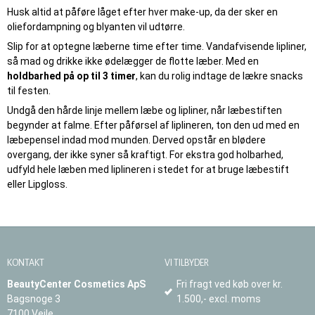
Husk altid at påføre låget efter hver make-up, da der sker en
oliefordampning og blyanten vil udtørre.
Slip for at optegne læberne time efter time. Vandafvisende lipliner,
så mad og drikke ikke ødelægger de flotte læber. Med en
holdbarhed på op til 3 timer
, kan du rolig indtage de lækre snacks
til festen.
Undgå den hårde linje mellem læbe og lipliner, når læbestiften
begynder at falme. Efter påførsel af liplineren, ton den ud med en
læbepensel indad mod munden. Derved opstår en blødere
overgang, der ikke syner så kraftigt. For ekstra god holbarhed,
udfyld hele læben med liplineren i stedet for at bruge læbestift
eller Lipgloss.
KONTAKT
VI TILBYDER
BeautyCenter Cosmetics ApS
Fri fragt ved køb over kr.
Bagsnoge 3
1.500,- excl. moms
7100 Vejle