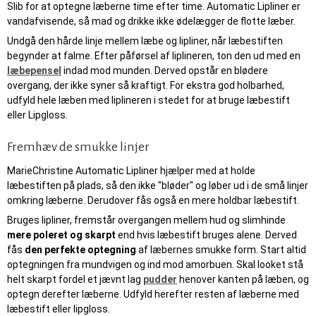
Slib for at optegne læberne time efter time. Automatic Lipliner er
vandafvisende, så mad og drikke ikke ødelægger de flotte læber.
Undgå den hårde linje mellem læbe og lipliner, når læbestiften
begynder at falme. Efter påførsel af liplineren, ton den ud med en
læbepensel
indad mod munden. Derved opstår en blødere
overgang, der ikke syner så kraftigt. For ekstra god holbarhed,
udfyld hele læben med liplineren i stedet for at bruge læbestift
eller Lipgloss.
Fremhæv de smukke linjer
MarieChristine Automatic Lipliner hjælper med at holde
læbestiften på plads, så den ikke "bløder" og løber ud i de små linjer
omkring læberne. Derudover fås også en mere holdbar læbestift.
Bruges lipliner, fremstår overgangen mellem hud og slimhinde
mere poleret og skarpt
end hvis læbestift bruges alene. Derved
fås
den perfekte optegning
af læbernes smukke form. Start altid
optegningen fra mundvigen og ind mod amorbuen. Skal looket stå
helt skarpt fordel et jævnt lag
pudder
henover kanten på læben, og
optegn derefter læberne. Udfyld herefter resten af læberne med
læbestift eller lipgloss.