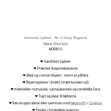
Automatic Lipliner - Nr. 12 Dusty Magenta
Marie Christine
M30812
❤ Vandfast Lipliner
❤ Praktisk drejemekanisme
❤ Blød og cremet blyant - nemt at påføre
❤ Blyantspidser i enden (træk bunden ud)
❤ Indeholder ricinusolie, carnaubavoks og cendelilla Cera
❤ Fugt og pleje til læberne
❤ Kan bruges alene eller sammen med
læbestift
/
Lipgloss
❤ Findes i forskellige nuancer