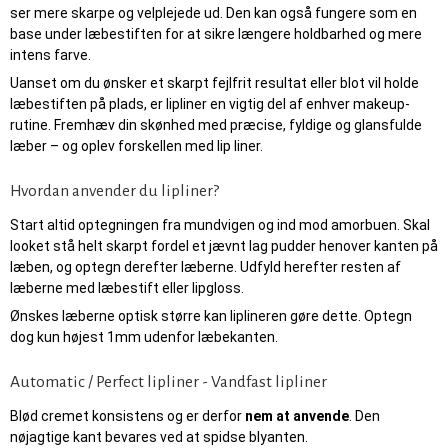
ser mere skarpe og velplejede ud. Den kan også fungere som en
base under læbestiften for at sikre længere holdbarhed og mere
intens farve.
Uanset om du ønsker et skarpt fejlfrit resultat eller blot vil holde
læbestiften på plads, er lipliner en vigtig del af enhver makeup-
rutine. Fremhæv din skønhed med præcise, fyldige og glansfulde
læber – og oplev forskellen med lip liner.
Hvordan anvender du lipliner?
Start altid optegningen fra mundvigen og ind mod amorbuen. Skal
looket stå helt skarpt fordel et jævnt lag pudder henover kanten på
læben, og optegn derefter læberne. Udfyld herefter resten af
læberne med læbestift eller lipgloss.
Ønskes læberne optisk større kan liplineren gøre dette. Optegn
dog kun højest 1mm udenfor læbekanten.
Automatic / Perfect lipliner - Vandfast lipliner
Blød cremet konsistens og er derfor
nem at anvende
. Den
nøjagtige kant bevares ved at spidse blyanten.