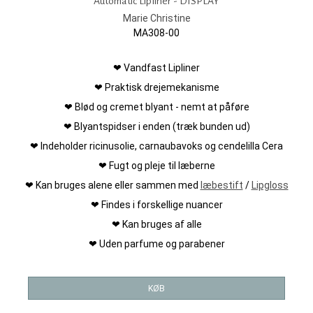
Automatic Lipliner - DISPLAY
Marie Christine
MA308-00
❤ Vandfast Lipliner
❤ Praktisk drejemekanisme
❤ Blød og cremet blyant - nemt at påføre
❤ Blyantspidser i enden (træk bunden ud)
❤ Indeholder ricinusolie, carnaubavoks og cendelilla Cera
❤ Fugt og pleje til læberne
❤ Kan bruges alene eller sammen med
læbestift
/
Lipgloss
❤ Findes i forskellige nuancer
❤ Kan bruges af alle
❤ Uden parfume og parabener
KØB