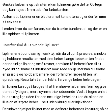
Ønskes læberne optisk større kan liplineren gøre dette. Optegn
dog kun højest 1mm udenfor læbekanten.
Automatic Lipliner er en blød cremet konsistens og er derfor
nem
at anvende
.
I enden, hvor du ser farven, kan du trække bunden ud - og der er en
lille spidser, til liplineren.
Hvorfor skal du anvende lipliner?
Lipliner er et uundværligt værktøj, når du vil opnå præcise, smukke
og holdbare resultater med dine læber. Langs læbekanten findes
der naturlige linjer og små revner, som kan få læbestiften til at
flyde ud og skabe et udefineret look. Med en lip liner kan du skabe
en præcis og holdbar barriere, der forhindrer læbestiften i at
sprede sig. Resultatet er perfekte, farverige læber hele dagen-
En lipliner kan også bruges til at fremhæve læbernes form og give
dem et fyldigere, mere symmetrisk udseende. Ved at tegne en let
buet streg lige uden for den naturlige læbekant kan du skabe en
illusion af større læber – helt uden kirurgi eller injektioner.
Derudover hjælper lipliner med at definere læbernes konturer, så de