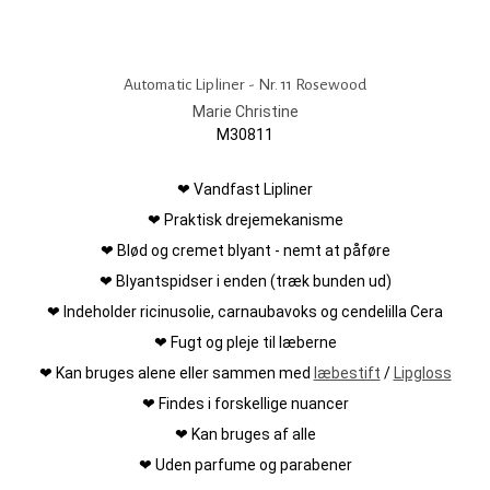
Automatic Lipliner - Nr. 11 Rosewood
Marie Christine
M30811
❤ Vandfast Lipliner
❤ Praktisk drejemekanisme
❤ Blød og cremet blyant - nemt at påføre
❤ Blyantspidser i enden (træk bunden ud)
❤ Indeholder ricinusolie, carnaubavoks og cendelilla Cera
❤ Fugt og pleje til læberne
❤ Kan bruges alene eller sammen med
læbestift
/
Lipgloss
❤ Findes i forskellige nuancer
❤ Kan bruges af alle
❤ Uden parfume og parabener