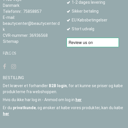
1-2 dages levering
Danmark
Sikker betaling
Telefonnr.
:
75858857
E-mail
:
EU Købsbetingelser
beautycenter@beautycenter.d
Stort udvalg
k
CVR-nummer
:
36936568
Sitemap
FØLG OS
BESTILLING
Det kræver et forhandler
B2B login
, for at kunne se priser og købe
produkterne fra webshoppen.
Hvis du ikke har log in - Anmod om log in
her
Er du
privatkunde
, og ønsker at købe vores produkter, kan du købe
her