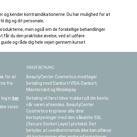
er og kender kontraindikationerne. Du har mulighed for at
l dig og dit personale,
 produkterne, men også om de forskellige behandlinger.
dst får du den praktiske øvelse, ved at udføre
l guide og råde dig hele vejen gennem kurset.
SIKKER BETALING
in
, for at
BeautyCenter Cosmetics modtager
rne fra
betaling med Dankort/VISA-Dankort,
Mastercard og Mobilepay.
 log in
her
Betaling vil først blive trukket på din konto,
når varen afsendes. BeautyCenter
købe vores
Cosmetics krypterer alle dine
kortoplysninger med den såkaldte SSL
(Secure Socket Layer) protokol. Det
betyder, at uvedkommende ikke kan aflæse
dit kortnummer eller andre informationer