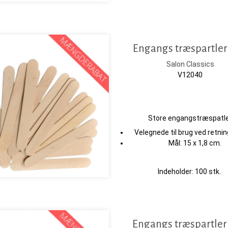
Engangs træspartler
Salon Classics
V12040
Store engangstræspatl
Velegnede til brug ved retnin
Mål: 15 x 1,8 cm.
Indeholder: 100 stk.
Engangs træspartle