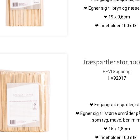
❤ Egner sig til bryn og næse
❤ 19 x 0,6cm
❤ Indeholder 100 stk.
Træspartler stor, 100
HEVI Sugaring
HV92017
❤ Engangstræspatler, st
❤ Egner sig til større områder 
som ryg, mave, ben m.m
❤ 15 x 1,8cm
❤ Indeholder 100 stk.