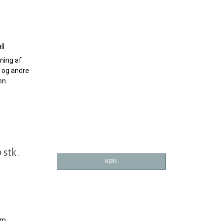
ll
ning af
 og andre
en.
 stk.
KØB
im