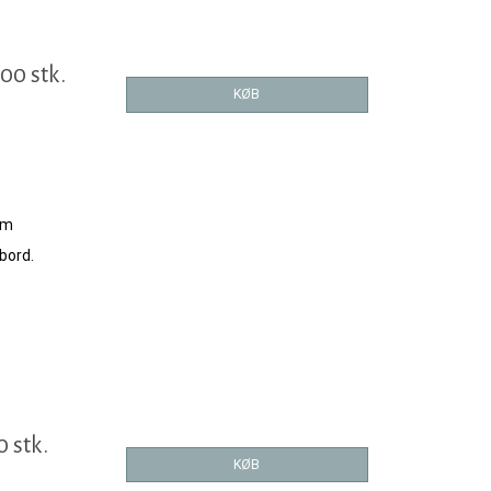
00 stk.
KØB
im
bord.
0 stk.
KØB