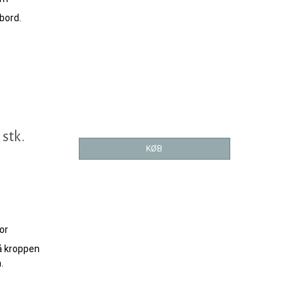
bord.
 stk.
KØB
or
på kroppen
.