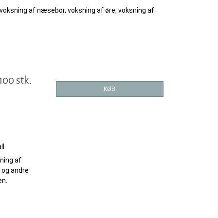
n, voksning af næsebor, voksning af øre, voksning af
100 stk.
KØB
ll
ning af
 og andre
en.