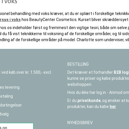
 i voks
ionel behandling med voks kræver, at du er oplært i forskellige teknikk
rsus i voks
hos BeautyCenter Cosmetics. Kurset bliver skræddersyet ti
hos os indeholder først og fremmest den vigtige teori, både om selve
il du få vist teknikkerne til voksning af de forskellige områder, og til si
ling af de forskellige områder på model. Charlotte som underviser, vi
BESTILLING
Det kræver et forhandler
B2B log
t ved køb over kr. 1.500,- excl.
kunne se priser og købe produkte
webshoppen.
es levering
Hvis du ikke har log in - Anmod om
betaling
Er du
privatkunde
, og ønsker at 
betingelser
produkter, kan du købe
her
dvalg
NYHEDSBREV