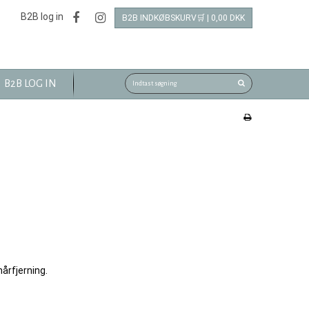
B2B log in
B2B INDKØBSKURV🛒 | 0,00 DKK
B2B LOG IN
hårfjerning.