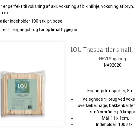
 er perfekt til voksning af axil, voksning af bikinilinje, voksning af bry
m.m.
atler indeholder 100 stk. pr. pose.
 er til engangsbrug for optimal hygiejne.
LOU Træspartler small, 
HEVI Sugaring
NA92020
Engangstræspatler, Sma
Velegnede til brug ved voks
overlæbe, hage, bakkenbarter
små områder på kropp
Mål: 11 x 1cm.
Indeholder: 100 stk.