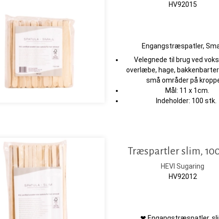
HV92015
Engangstræspatler, Sma
Velegnede til brug ved voks
overlæbe, hage, bakkenbarter
små områder på kropp
Mål: 11 x 1cm.
Indeholder: 100 stk.
Træspartler slim, 100
HEVI Sugaring
HV92012
❤ Engangstræspatler, sl