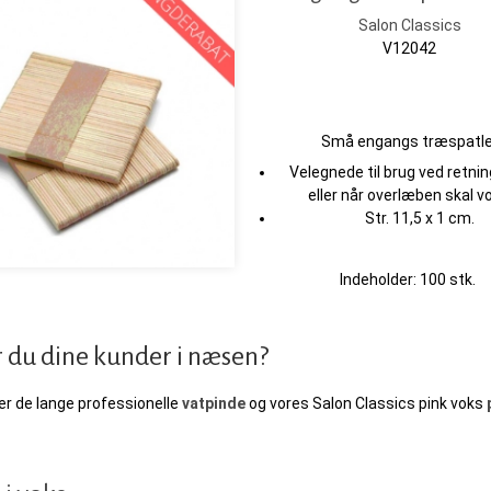
Salon Classics
V12042
Små engangs træspatle
Velegnede til brug ved retnin
eller når overlæben skal v
Str. 11,5 x 1 cm.
Indeholder: 100 stk.
 du dine kunder i næsen?
er de lange professionelle
vatpinde
og vores Salon Classics pink voks