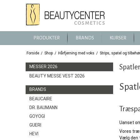
PRODUKTER
BRANDS
KURSER
Forside
/
Shop
/
Hårfjerning med voks
/
Strips, spatel og tilbehø
Spatler
MESSER 2026
BEAUTY MESSE VEST 2026
Spatl
BRANDS
BEAUCAIRE
Træspa
DR. BAUMANN
GOYOGI
Uanset om 
GUERI
Vores træs
HEVI
Vælg den t