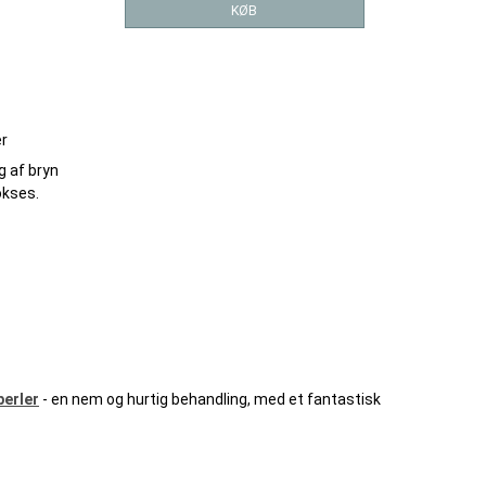
KØB
r
g af bryn
okses.
perler
- en nem og hurtig behandling, med et fantastisk