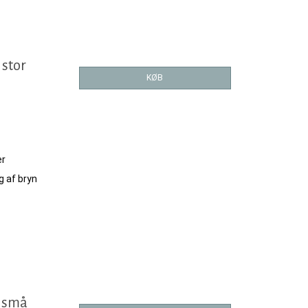
 stor
KØB
er
g af bryn
r små