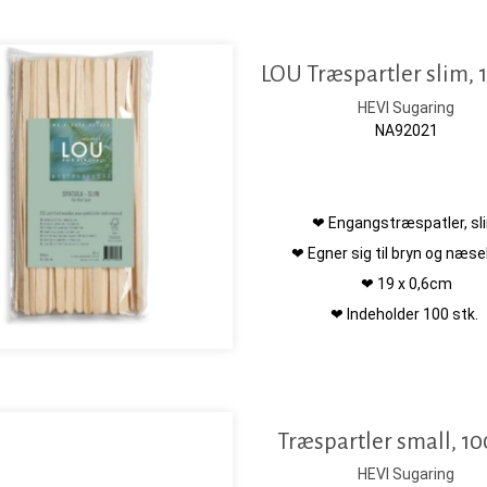
LOU Træspartler slim, 1
HEVI Sugaring
NA92021
❤ Engangstræspatler, sl
❤ Egner sig til bryn og næse
❤ 19 x 0,6cm
❤ Indeholder 100 stk.
Træspartler small, 10
HEVI Sugaring