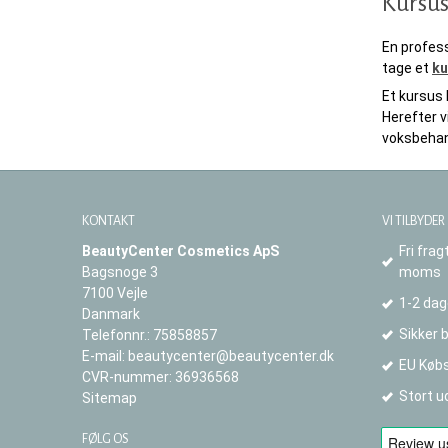
Kursus
En profess
tage et
ku
Et kursus 
Herefter v
voksbehand
KONTAKT
VI TILBYDER
BeautyCenter Cosmetics ApS
Fri frag
Bagsnoge 3
moms
7100 Vejle
1-2 dag
Danmark
Sikker 
Telefonnr.
:
75858857
E-mail
:
beautycenter@beautycenter.dk
EU Købs
CVR-nummer
:
36936568
Stort u
Sitemap
FØLG OS