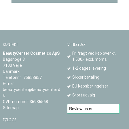
KONTAKT
VI TILBYDER
BeautyCenter Cosmetics ApS
Fri fragt ved køb over kr.
Bagsnoge 3
1.500,- excl. moms
7100 Vejle
1-2 dages levering
Danmark
Sikker betaling
Telefonnr.
:
75858857
E-mail
:
EU Købsbetingelser
beautycenter@beautycenter.d
Stort udvalg
k
CVR-nummer
:
36936568
Sitemap
FØLG OS