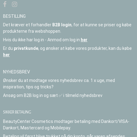
BESTILLING
Det kræver et forhandler
B2B login
, for at kunne se priser og købe
produkterne fra webshoppen.
Hvis du ikke har log in - Anmod om log in
her
Er du
privatkunde
, og ønsker at købe vores produkter, kan du købe
her
NYHEDSBREV
Ønsker du at modtage vores nyhedsbrev ca. 1 x uge, med
inspiration, tips og tricks?
Ansøg om B2B log in og sæt ✅ i tilmeld nyhedsbrev
SIKKER BETALING
BeautyCenter Cosmetics modtager betaling med Dankort/VISA-
Dankort, Mastercard og Mobilepay.
Betaling vil først blive trukket på din konto, når varen afsendes.