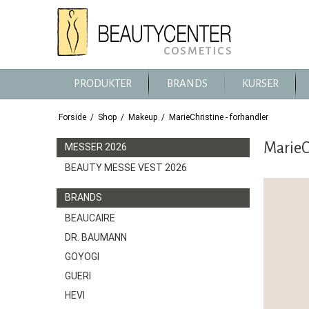
PRODUKTER
BRANDS
KURSER
Forside
/
Shop
/
Makeup
/
MarieChristine - forhandler
MarieC
MESSER 2026
BEAUTY MESSE VEST 2026
BRANDS
BEAUCAIRE
DR. BAUMANN
GOYOGI
GUERI
HEVI