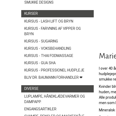
SMUKKE DESIGNS
KURSER
KURSUS - LASH LIFT OG BRYN
KURSUS - FARVNING AF VIPPER OG
BRYN
KURSUS - SUGARING
KURSUS - VOKSBEHANDLING
Marie
KURSUS - THAI FODMASSAGE
KURSUS - GUA SHA
I over 40 
KURSUS - PROFESSIONEL HUDPLEJE
hudplejepr
BLIV DR. BAUMANN FORHANDLER ❤
smukke re
Kvinder bl
DIVERSE
huden, me
LUPLAMPE, HÅNDKLÆDEVARMER OG
Alle produk
DAMPAPP.
men som b
ENGANGSARTIKLER
Mineralsk