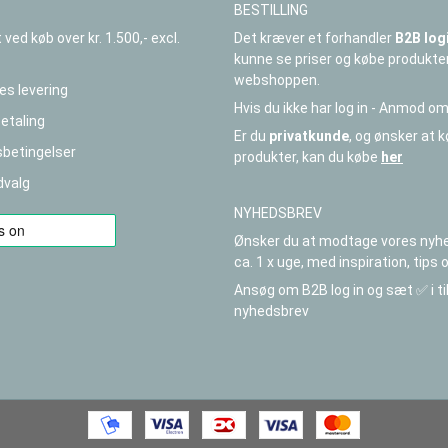
BESTILLING
Det kræver et forhandler
B2B log
t ved køb over kr. 1.500,- excl.
kunne se priser og købe produkte
webshoppen.
es levering
Hvis du ikke har log in - Anmod om
betaling
Er du
privatkunde
, og ønsker at 
betingelser
produkter, kan du købe
her
dvalg
NYHEDSBREV
Ønsker du at modtage vores nyh
ca. 1 x uge, med inspiration, tips 
Ansøg om B2B log in og sæt ✅ i t
nyhedsbrev