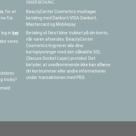
SIKKER BETALING
in
, for at
BeautyCenter Cosmetics modtager
rne fra
betaling med Dankort/VISA-Dankort,
Mastercard og Mobilepay.
 log in
her
Betaling vil først blive trukket på din konto,
når varen afsendes. BeautyCenter
købe vores
Cosmetics krypterer alle dine
kortoplysninger med den såkaldte SSL
(Secure Socket Layer) protokol. Det
betyder, at uvedkommende ikke kan aflæse
dit kortnummer eller andre informationer
edsbrev
under transaktionen med PBS
og tricks?
ilmeld