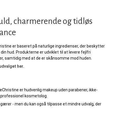
fuld, charmerende og tidløs
gance
istine er baseret på naturlige ingredienser, der beskytter
 din hud. Produkterne er udviklet til at levere fejlfri
ter, samtidig med at de er skånsomme mod huden.
udvalget her.
eChristine er hudvenlig makeup uden parabener, ikke-
m professionel kosmetolog.
egærer - men du kan også tilpasse et mindre udvalg, der