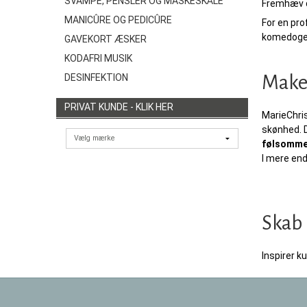
SVAMPE, PENSLER OG MASKESKÅLE
Fremhæv d
MANICÛRE OG PEDICÛRE
For en pr
komedogen
GAVEKORT ÆSKER
KODAFRI MUSIK
Make-
DESINFEKTION
PRIVAT KUNDE - KLIK HER
MarieChris
skønhed. D
følsomme
I mere end
Skab 
Inspirer k