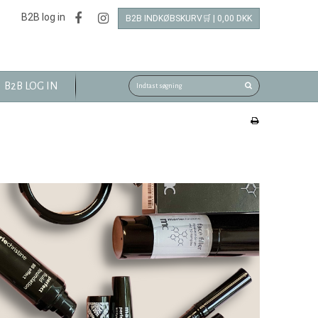
B2B log in
B2B INDKØBSKURV🛒 | 0,00 DKK
B2B LOG IN