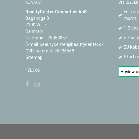
KONTAKT
VI TILBYDER
BeautyCenter Cosmetics ApS
Fri frag
Bagsnoge 3
moms
7100 Vejle
1-2 dag
Danmark
Sikker 
Telefonnr.
:
75858857
E-mail
:
beautycenter@beautycenter.dk
EU Købs
CVR-nummer
:
36936568
Stort u
Sitemap
FØLG OS