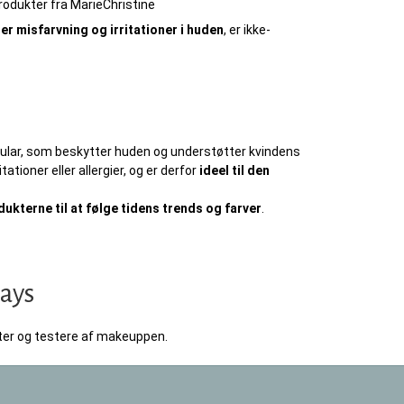
dukter fra MarieChristine
ler misfarvning og irritationer i huden
, er ikke-
mular, som beskytter huden og understøtter kvindens
ioner eller allergier, og er derfor
ideel til den
dukterne til at følge tidens trends og farver
.
lays
er og testere af makeuppen.