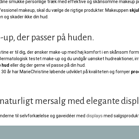
ine smukke personlige træk med effektive og skånsomme makeup pro
ofessionel makeup, skal du vælge de rigtige produkter. Makeuppen
skju
 og skader ikke din hud.
up, der passer på huden.
tine er til dig, der ønsker make-up med høj komfort i en skånsom for
ermatologisk testet make-up og du undgår uønsket hudreaktioner, irritat
 hud
eller dig der gerne vil passe på din hud.
 30 år har MarieChristine løbende udviklet på kvaliteten og fornyer
pro
naturligt mersalg med elegante disp
underne til selvforkælelse og gaveidéer med
displays
med salgsprodukt