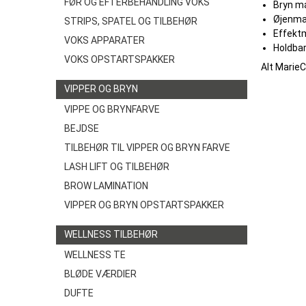
FØR OG EFTERBEHANDLING VOKS
Bryn ma
Øjenmak
STRIPS, SPATEL OG TILBEHØR
Effektm
VOKS APPARATER
Holdbar
VOKS OPSTARTSPAKKER
Alt MarieC
VIPPER OG BRYN
VIPPE OG BRYNFARVE
BEJDSE
TILBEHØR TIL VIPPER OG BRYN FARVE
LASH LIFT OG TILBEHØR
BROW LAMINATION
VIPPER OG BRYN OPSTARTSPAKKER
WELLNESS TILBEHØR
WELLNESS TE
BLØDE VÆRDIER
DUFTE