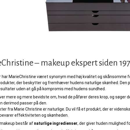
Christine – makeup ekspert siden 19
år har MarieChristine været synonym med høj kvalitet og skånsomme for
odukter, der beskytter og fremhæver hudens naturlige skønhed. Den pr
sultater uden at gå på kompromis med hudens sundhed.
iver mere og mere bevidste om, hvad de påfører deres krop, og søger d
n derimod passer på den.
ter fra Marie Christine er naturlige. Du vil få et produkt, der er vidensk
evarer effektiviteten og skønheden.
 makeup består af
naturlige ingredienser
, der giver huden mulighed fo