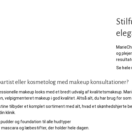
Stil
ele
MarieChr
og plejer
resulta
Se hele 
rtist eller kosmetolog med makeup konsultationer?
essionelle makeup looks med et bredt udvalg af kvalitetsmakeup. Mari
 velpigmenteret makeup i god kvalitet. Altså alt, du har brug for so
tine tilbyder et komplet sortiment med alt, hvad et skønhedshjerte b
din klinik.
 pudder og foundation til alle hudtyper
 mascara og læbestifter, der holder hele dagen.