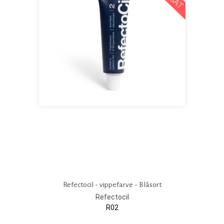
Refectocil - vippefarve - Blåsort
Refectocil
R02