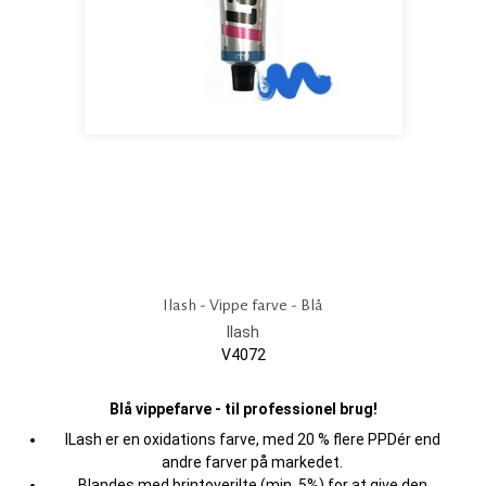
Ilash - Vippe farve - Blå
Ilash
V4072
Blå vippefarve - til professionel brug!
ILash er en oxidations farve, med 20 % flere PPDér end
andre farver på markedet.
Blandes med brintoverilte (min. 5%) for at give den