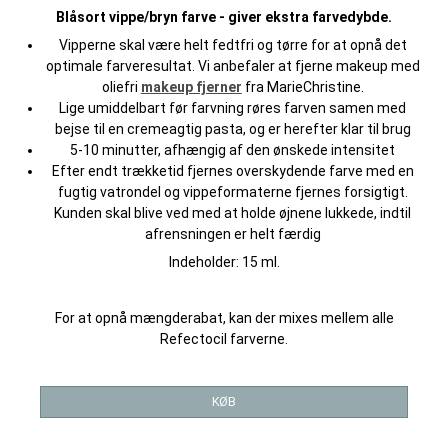
Blåsort vippe/bryn farve - giver ekstra farvedybde.
Vipperne skal være helt fedtfri og tørre for at opnå det
optimale farveresultat. Vi anbefaler at fjerne makeup med
oliefri
makeup fjerner
fra MarieChristine.
Lige umiddelbart før farvning røres farven samen med
bejse til en cremeagtig pasta, og er herefter klar til brug
5-10 minutter, afhængig af den ønskede intensitet
Efter endt trækketid fjernes overskydende farve med en
fugtig vatrondel og vippeformaterne fjernes forsigtigt.
Kunden skal blive ved med at holde øjnene lukkede, indtil
afrensningen er helt færdig
Indeholder: 15 ml.
For at opnå mængderabat, kan der mixes mellem alle
Refectocil farverne.
KØB