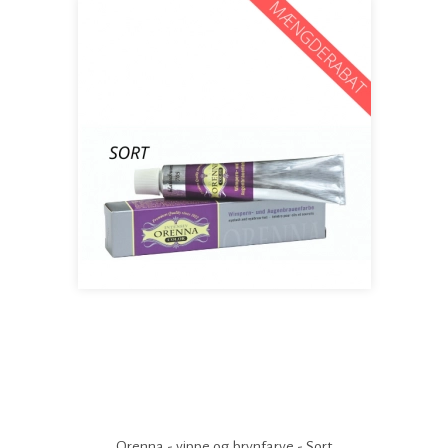
Orenna - vippe og brynfarve - Sort