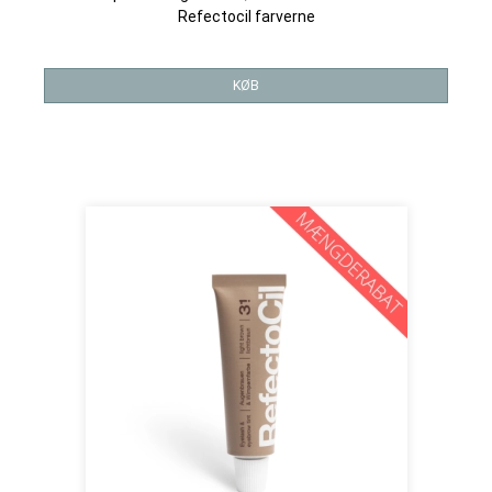
Refectocil farverne
KØB