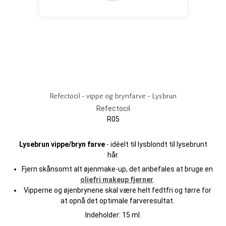
Refectocil - vippe og brynfarve - Lysbrun
Refectocil
R05
Lysebrun vippe/bryn farve
- idéelt til lysblondt til lysebrunt
hår.
Fjern skånsomt alt øjenmake-up, det anbefales at bruge en
oliefri makeup fjerner
.
Vipperne og øjenbrynene skal være helt fedtfri og tørre for
at opnå det optimale farveresultat.
Indeholder: 15 ml.