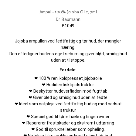
Ampul - 100% Jojoba Olie, 7ml
Dr. Baumann
B1049
Jojoba ampullen ved fedtfattig og tør hud, der mangler
næring.
Den efterligner hudens eget sebum og giver blød, smidig hud
uden at tilstoppe.
Fordele:
❤ 100 % ren, koldpresset jojobaolie
❤ Hudidentisk lipidstruktur
❤ Beskytter hudoverfladen mod fugttab
❤ Giver blød og smidig hud uden at fedte
❤ Ideel som natpleje ved fedtfattig hud og med nedsat
struktur
❤ Speciel god til tørre hæle og fingerrevner
❤ Reparerer frostskader og ekstremt udtørring
❤ God til sprukne læber som opheling.
❤ Natpleje til ru og ikke optimalt plejet tør hud.