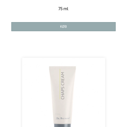
75 ml.
KØB