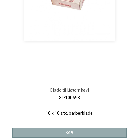
Blade til Ligtornhøvl
SI7100598
10 x 10 stk. barberblade.
KØB