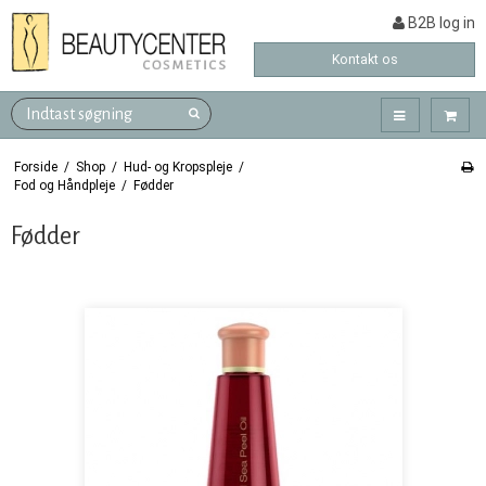
B2B log in
Kontakt os
Forside
/
Shop
/
Hud- og Kropspleje
/
Fod og Håndpleje
/
Fødder
Fødder