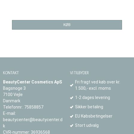
KØB
KONTAKT
VI TILBYDER
BeautyCenter Cosmetics ApS
Fri fragt ved køb over kr.
Bagsnoge 3
1.500,- excl. moms
7100 Vejle
1-2 dages levering
Danmark
Sikker betaling
Telefonnr.
:
75858857
E-mail
:
EU Købsbetingelser
beautycenter@beautycenter.d
Stort udvalg
k
CVR-nummer
:
36936568