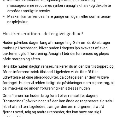
Med kombinationen af righoldig anti-aging maske og
massagecreme reduceres rynker i ansigts-, hals- og dekolleté
området særligt intensivt.
Masken kan anvendes flere gange om ugen, eller som intensiv
natpleje/kur.
Husk renserutinen - det er givet godt ud!
Huden påvirkes dagen lang af mange ting. Selv om du ikke bruger
make-up i hverdagen, bliver huden i dagens løb svavset af sved,
bakterier og luftforurening. Ansigtet bør derfor renses og plejes
både morgen og aften.
Hvis ikke huden dagligt renses, risikerer du at den blir tilstoppet, og
får en inflammatorisk tilstand. Ligeledes vil du ikke få fuld
udnyttelse af dine plejeprodukter, da optagelsen af dem vil blive
forringet. Huden vil ældes tidligt, da påvirkninger som cigaretrøg, bil
os, make-up og anden forurening kan stresse huden.
Om aftenen har huden brug for at blive renset for dagens
"forurenings" påvirkninger, så den kan ånde og regenerere sig selv i
løbet af natten. Ligeledes trænger den om morgenen til at få
fjernet sved, talg og andre urenheder, der kan have sat sig i