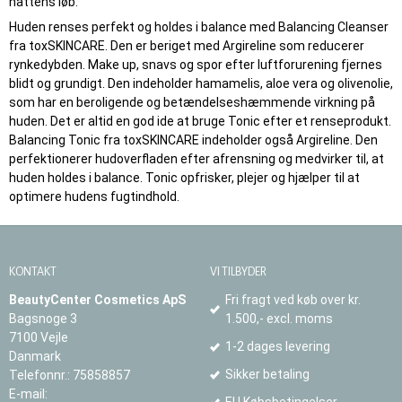
nattens løb.
Huden renses perfekt og holdes i balance med Balancing Cleanser
fra toxSKINCARE. Den er beriget med Argireline som reducerer
rynkedybden. Make up, snavs og spor efter luftforurening fjernes
blidt og grundigt. Den indeholder hamamelis, aloe vera og olivenolie,
som har en beroligende og betændelseshæmmende virkning på
huden. Det er altid en god ide at bruge Tonic efter et renseprodukt.
Balancing Tonic fra toxSKINCARE indeholder også Argireline. Den
perfektionerer hudoverfladen efter afrensning og medvirker til, at
huden holdes i balance. Tonic opfrisker, plejer og hjælper til at
optimere hudens fugtindhold.
KONTAKT
VI TILBYDER
BeautyCenter Cosmetics ApS
Fri fragt ved køb over kr.
Bagsnoge 3
1.500,- excl. moms
7100 Vejle
1-2 dages levering
Danmark
Sikker betaling
Telefonnr.
:
75858857
E-mail
:
EU Købsbetingelser