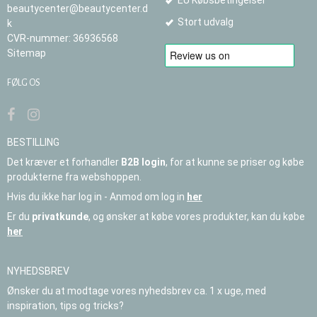
beautycenter@beautycenter.d
Stort udvalg
k
CVR-nummer
:
36936568
Sitemap
FØLG OS
BESTILLING
Det kræver et forhandler
B2B login
, for at kunne se priser og købe
produkterne fra webshoppen.
Hvis du ikke har log in - Anmod om log in
her
Er du
privatkunde
, og ønsker at købe vores produkter, kan du købe
her
NYHEDSBREV
Ønsker du at modtage vores nyhedsbrev ca. 1 x uge, med
inspiration, tips og tricks?