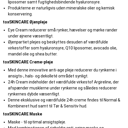
liposomer samt fugtighedsbindende hyaluronsyre.
Produkterne er naturligvis uden mineralske olier og kemisk
konservering.
toxSKINCARE Øjenpleje
Eye Cream reducerer små rynker, hævelser og mørke rander
under øjnene væsentligt.
Øjenpartiet plejes og beskyttes desuden af værdifulde
virkestoffer som hyaluronsyre, Q10 liposomer, avocado olie,
mandel olie og shea butter.
toxSKINCARE Creme-pleje
Med denne innovative anti-age pleje reducerer du rynkerne i
ansigts-, hals- og dekolleté området synligt.
24h Cream indeholder det værdifulde virkestof Argireline, der
afspænder musklerne under rynkerne og således reducerer
rynkernes dybde væsentligt.
Denne eksklusive og værdifulde 24h creme findes til Normal &
Kombineret hud samt til Tør & Sensitiv hud.
toxSKINCARE Maske
Maske - til optimal ansigtspleje.