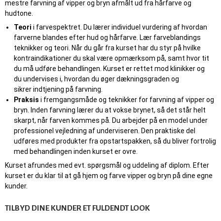
mestre farvning af vipper og bryn afmålt ud fra hårfarve og
hudtone.
Teori
i farvespektret. Du lærer individuel vurdering af hvordan
farverne blandes efter hud og hårfarve. Lær farveblandings
teknikker og teori. Når du går fra kurset har du styr på hvilke
kontraindikationer du skal være opmærksom på, samt hvor tit
du må udføre behandlingen. Kurset er rettet mod klinikker og
du undervises i, hvordan du øger dækningsgraden og
sikrer indtjening på farvning.
Praksis
i fremgangsmåde og teknikker for
farvning af vipper og
bryn. Inden farvning lærer du at vokse brynet, så det står helt
skarpt, når farven kommes på. Du arbejder på en model under
professionel vejledning af underviseren. Den praktiske del
udføres med produkter fra opstartspakken, så du bliver fortrolig
med behandlingen inden kurset er ovre.
Kurset afrundes med evt. spørgsmål og uddeling af diplom. Efter
kurset er du klar til at gå hjem og farve vipper og bryn på dine egne
kunder.
TILBYD DINE KUNDER ET FULDENDT LOOK