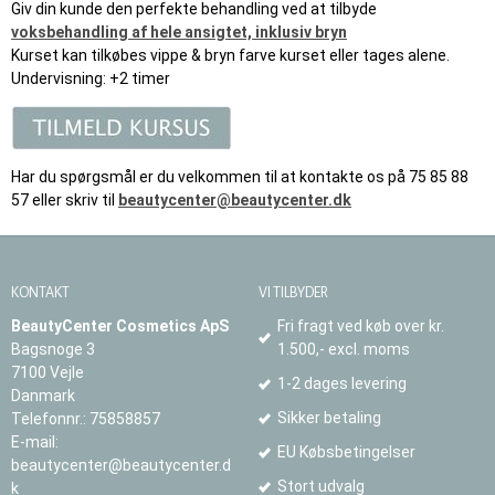
Giv din kunde den perfekte behandling ved at tilbyde
voksbehandling af hele ansigtet, inklusiv bryn
Kurset kan tilkøbes vippe & bryn farve kurset eller tages alene.
Undervisning: +2 timer
Har du spørgsmål er du velkommen til at kontakte os på 75 85 88
57 eller skriv til
beautycenter@beautycenter.dk
KONTAKT
VI TILBYDER
BeautyCenter Cosmetics ApS
Fri fragt ved køb over kr.
Bagsnoge 3
1.500,- excl. moms
7100 Vejle
1-2 dages levering
Danmark
Sikker betaling
Telefonnr.
:
75858857
E-mail
:
EU Købsbetingelser
beautycenter@beautycenter.d
Stort udvalg
k