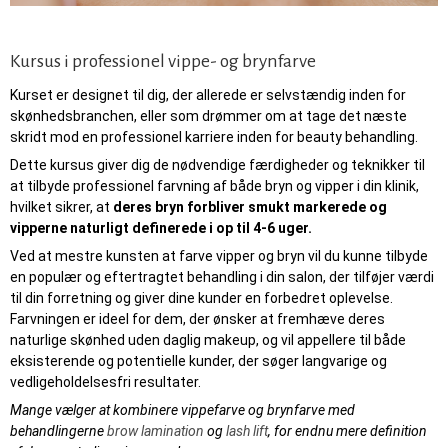
Kursus i professionel vippe- og brynfarve
Kurset er designet til dig, der allerede er selvstændig inden for
skønhedsbranchen, eller som drømmer om at tage det næste
skridt mod en professionel karriere inden for beauty behandling.
Dette kursus giver dig de nødvendige færdigheder og teknikker til
at tilbyde professionel farvning af både bryn og vipper i din klinik,
hvilket sikrer, at
deres bryn forbliver smukt markerede og
vipperne naturligt definerede i op til 4-6 uger.
Ved at mestre kunsten at farve vipper og bryn vil du kunne tilbyde
en populær og eftertragtet behandling i din salon, der tilføjer værdi
til din forretning og giver dine kunder en forbedret oplevelse.
Farvningen er ideel for dem, der ønsker at fremhæve deres
naturlige skønhed uden daglig makeup, og vil appellere til både
eksisterende og potentielle kunder, der søger langvarige og
vedligeholdelsesfri resultater.
Mange vælger at kombinere vippefarve og brynfarve med
behandlingerne
brow lamination
og
lash lift
, for endnu mere definition