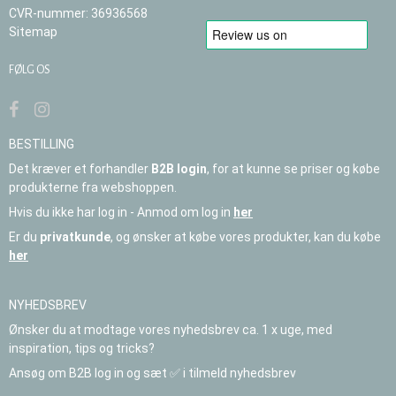
CVR-nummer
:
36936568
Sitemap
FØLG OS
BESTILLING
Det kræver et forhandler
B2B login
, for at kunne se priser og købe
produkterne fra webshoppen.
Hvis du ikke har log in - Anmod om log in
her
Er du
privatkunde
, og ønsker at købe vores produkter, kan du købe
her
NYHEDSBREV
Ønsker du at modtage vores nyhedsbrev ca. 1 x uge, med
inspiration, tips og tricks?
Ansøg om B2B log in og sæt ✅ i tilmeld nyhedsbrev