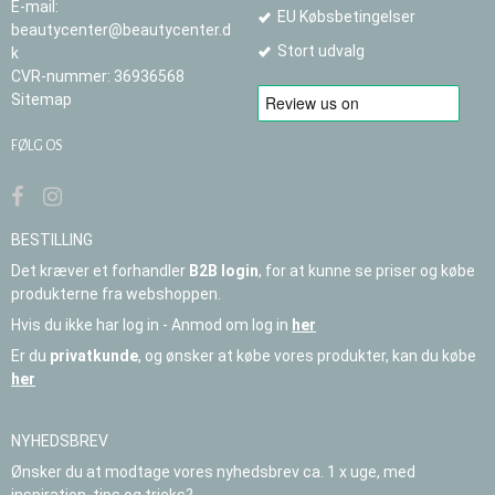
E-mail
:
EU Købsbetingelser
beautycenter@beautycenter.d
Stort udvalg
k
CVR-nummer
:
36936568
Sitemap
FØLG OS
BESTILLING
Det kræver et forhandler
B2B login
, for at kunne se priser og købe
produkterne fra webshoppen.
Hvis du ikke har log in - Anmod om log in
her
Er du
privatkunde
, og ønsker at købe vores produkter, kan du købe
her
NYHEDSBREV
Ønsker du at modtage vores nyhedsbrev ca. 1 x uge, med
inspiration, tips og tricks?