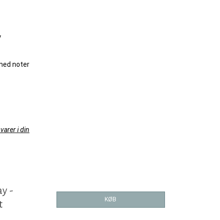
y
med noter
varer i din
y -
KØB
t