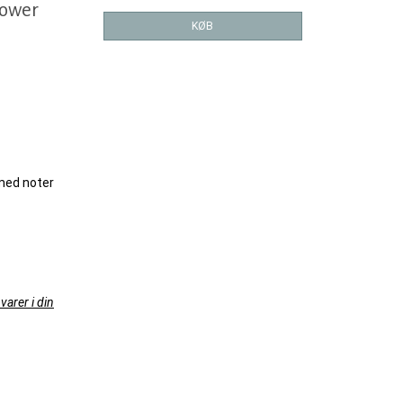
lower
KØB
med noter
varer i din