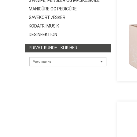
SVAMPE, PENSLER OG MASKESKÅLE
MANICÛRE OG PEDICÛRE
GAVEKORT ÆSKER
KODAFRI MUSIK
DESINFEKTION
PRIVAT KUNDE - KLIK HER