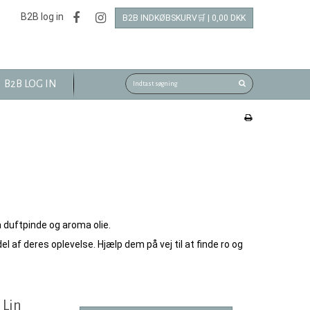
B2B log in
B2B INDKØBSKURV🛒 | 0,00 DKK
B2B LOG IN
a duftpinde og aroma olie.
del af deres oplevelse. Hjælp dem på vej til at finde ro og
 Lin