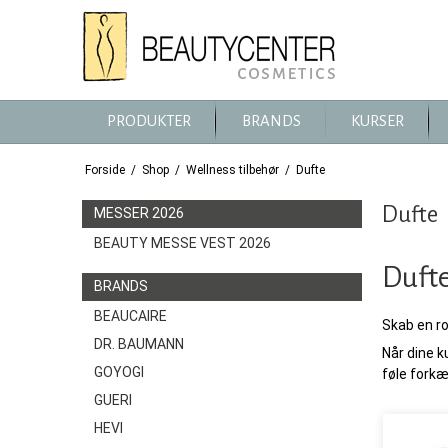
PRODUKTER
BRANDS
KURSER
Forside
/
Shop
/
Wellness tilbehør
/
Dufte
Dufte
MESSER 2026
BEAUTY MESSE VEST 2026
Dufte
BRANDS
BEAUCAIRE
Skab en ro
DR. BAUMANN
Når dine ku
GOYOGI
føle forkæ
GUERI
HEVI