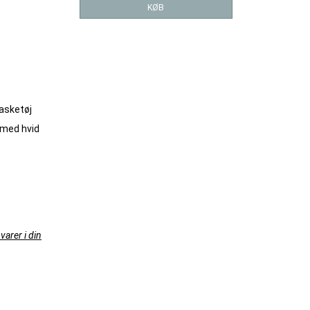
KØB
vasketøj
 med hvid
varer i din