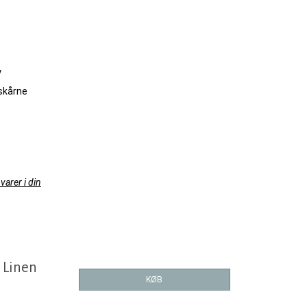
y
kskårne
varer i din
 Linen
KØB