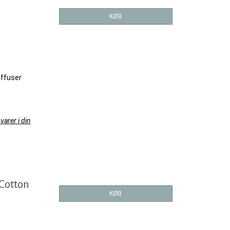
KØB
iffuser
varer i din
Cotton
KØB