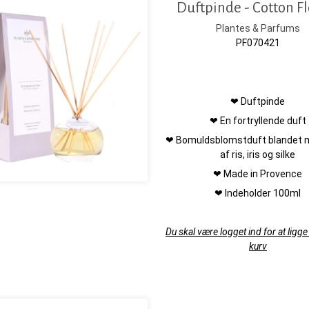
Duftpinde - Cotton F
Plantes & Parfums
PF070421
❤ Duftpinde
❤ En fortryllende duft
❤ Bomuldsblomstduft blandet 
af ris, iris og silke
❤ Made in Provence
❤ Indeholder 100ml
Du skal være logget ind for at ligge 
kurv