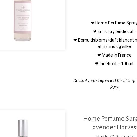
❤ Home Perfume Spra
❤ En fortryllende duft
❤ Bomuldsblomstduft blandet 
af ris, iris og silke
❤ Made in France
❤ Indeholder 100ml
Du skal være logget ind for at ligge 
kurv
Home Perfume Spra
Lavender Harves
Plantes & Parfums