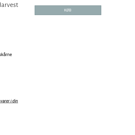
Harvest
KØB
kskårne
varer i din