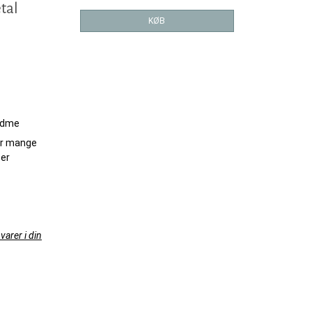
tal
KØB
sødme
er mange
ser
varer i din