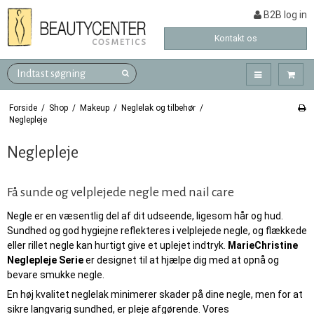
B2B log in
Kontakt os
Forside
/
Shop
/
Makeup
/
Neglelak og tilbehør
/
Neglepleje
Neglepleje
Få sunde og velplejede negle med nail care
Negle er en væsentlig del af dit udseende, ligesom hår og hud.
Sundhed og god hygiejne reflekteres i velplejede negle, og flækkede
eller rillet negle kan hurtigt give et uplejet indtryk.
MarieChristine
Neglepleje Serie
er designet til at hjælpe dig med at opnå og
bevare smukke negle.
En høj kvalitet neglelak minimerer skader på dine negle, men for at
sikre langvarig sundhed, er pleje afgørende. Vores