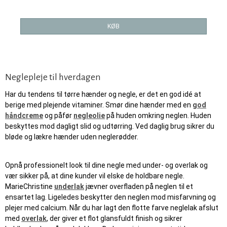
KØB
Neglepleje til hverdagen
Har du tendens til tørre hænder og negle, er det en god idé at
berige med plejende vitaminer. Smør dine hænder med en
god
håndcreme
og påfør
negleolie
på huden omkring neglen. Huden
beskyttes mod dagligt slid og udtørring. Ved daglig brug sikrer du
bløde og lækre hænder uden neglerødder.
Opnå professionelt look til dine negle med under- og overlak og
vær sikker på, at dine kunder vil elske de holdbare negle.
MarieChristine
underlak
jævner overfladen på neglen til et
ensartet lag. Ligeledes beskytter den neglen mod misfarvning og
plejer med calcium. Når du har lagt den flotte farve neglelak afslut
med
overlak
, der giver et flot glansfuldt finish og sikrer