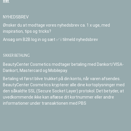
her
NYHEDSBREV
Ønsker du at modtage vores nyhedsbrev ca. 1 x uge, med
inspiration, tips og tricks?
Ansøg om B2B log in og sæt ✅ i tilmeld nyhedsbrev
SIKKER BETALING
BeautyCenter Cosmetics modtager betaling med Dankort/VISA-
Dankort, Mastercard og Mobilepay.
Betaling vil først blive trukket på din konto, når varen afsendes.
BeautyCenter Cosmetics krypterer alle dine kortoplysninger med
den såkaldte SSL (Secure Socket Layer) protokol. Det betyder, at
uvedkommende ikke kan aflæse dit kortnummer eller andre
informationer under transaktionen med PBS