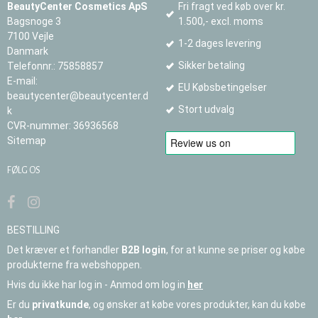
BeautyCenter Cosmetics ApS
Fri fragt ved køb over kr.
Bagsnoge 3
1.500,- excl. moms
7100 Vejle
1-2 dages levering
Danmark
Sikker betaling
Telefonnr.
:
75858857
E-mail
:
EU Købsbetingelser
beautycenter@beautycenter.d
Stort udvalg
k
CVR-nummer
:
36936568
Sitemap
FØLG OS
BESTILLING
Det kræver et forhandler
B2B login
, for at kunne se priser og købe
produkterne fra webshoppen.
Hvis du ikke har log in - Anmod om log in
her
Er du
privatkunde
, og ønsker at købe vores produkter, kan du købe