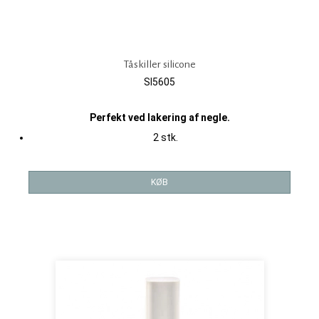
Tåskiller silicone
SI5605
Perfekt ved lakering af negle.
2 stk.
KØB