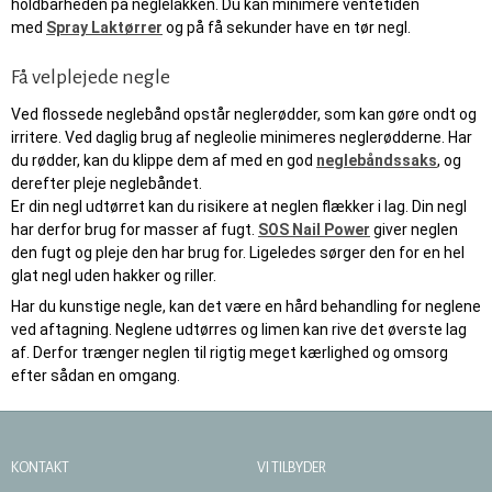
holdbarheden på neglelakken. Du kan minimere ventetiden
med
Spray Laktørrer
og på få sekunder have en tør negl.
Få velplejede negle
Ved flossede neglebånd opstår neglerødder, som kan gøre ondt og
irritere. Ved daglig brug af negleolie minimeres neglerødderne. Har
du rødder, kan du klippe dem af med en god
neglebåndssaks
, og
derefter pleje neglebåndet.
Er din negl udtørret kan du risikere at neglen flækker i lag. Din negl
har derfor brug for masser af fugt.
SOS Nail Power
giver neglen
den fugt og pleje den har brug for. Ligeledes sørger den for en hel
glat negl uden hakker og riller.
Har du kunstige negle, kan det være en hård behandling for neglene
ved aftagning. Neglene udtørres og limen kan rive det øverste lag
af. Derfor trænger neglen til rigtig meget kærlighed og omsorg
efter sådan en omgang.
KONTAKT
VI TILBYDER