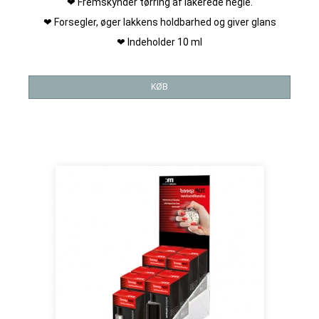
❤ Fremskynder tørring af lakerede negle.
❤ Forsegler, øger lakkens holdbarhed og giver glans
❤ Indeholder 10 ml
KØB