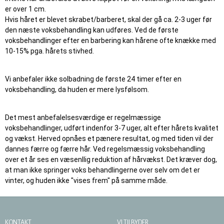
er over 1 cm.
Hvis håret er blevet skrabet/barberet, skal der gå ca. 2-3 uger før
den næste voksbehandling kan udføres. Ved de første
voksbehandlinger efter en barbering kan hårene ofte knække med
10-15% pga. hårets stivhed.
Vi anbefaler ikke solbadning de første 24 timer efter en
voksbehandling, da huden er mere lysfølsom.
Det mest anbefalelsesværdige er regelmæssige
voksbehandlinger, udført indenfor 3-7 uger, alt efter hårets kvalitet
og vækst. Herved opnåes et pænere resultat, og med tiden vil der
dannes færre og færre hår. Ved regelsmæssig voksbehandling
over et år ses en væsenllig reduktion af hårvækst. Det kræver dog,
at man ikke springer voks behandlingerne over selv om det er
vinter, og huden ikke "vises frem" på samme måde.
KONTAKT
VI TILBYDER