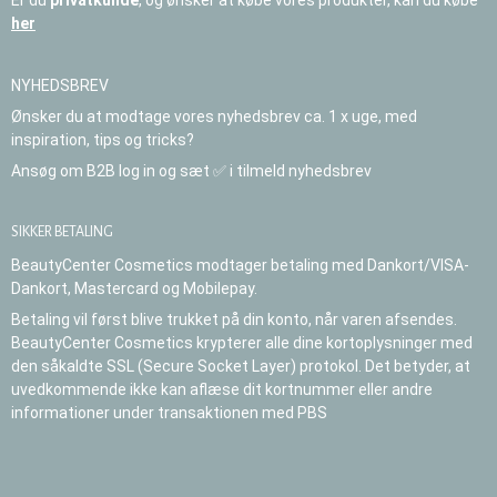
Er du
privatkunde
, og ønsker at købe vores produkter, kan du købe
her
NYHEDSBREV
Ønsker du at modtage vores nyhedsbrev ca. 1 x uge, med
inspiration, tips og tricks?
Ansøg om B2B log in og sæt ✅ i tilmeld nyhedsbrev
SIKKER BETALING
BeautyCenter Cosmetics modtager betaling med Dankort/VISA-
Dankort, Mastercard og Mobilepay.
Betaling vil først blive trukket på din konto, når varen afsendes.
BeautyCenter Cosmetics krypterer alle dine kortoplysninger med
den såkaldte SSL (Secure Socket Layer) protokol. Det betyder, at
uvedkommende ikke kan aflæse dit kortnummer eller andre
informationer under transaktionen med PBS