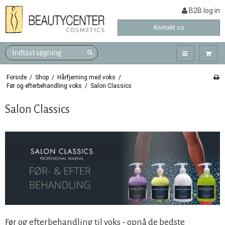
B2B log in
Kontakt os
Forside
/
Shop
/
Hårfjerning med voks
/
Før og efterbehandling voks
/
Salon Classics
Salon Classics
Før og efterbehandling til voks - opnå de bedste