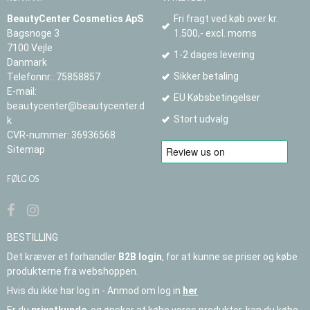
BeautyCenter Cosmetics ApS
Fri fragt ved køb over kr.
Bagsnoge 3
1.500,- excl. moms
7100 Vejle
1-2 dages levering
Danmark
Sikker betaling
Telefonnr.
:
75858857
E-mail
:
EU Købsbetingelser
beautycenter@beautycenter.d
Stort udvalg
k
CVR-nummer
:
36936568
Sitemap
FØLG OS
BESTILLING
Det kræver et forhandler
B2B login
, for at kunne se priser og købe
produkterne fra webshoppen.
Hvis du ikke har log in - Anmod om log in
her