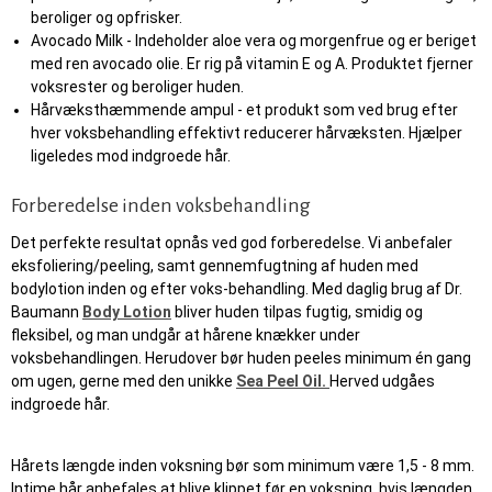
beroliger og opfrisker.
Avocado Milk - Indeholder aloe vera og morgenfrue og er beriget
med ren avocado olie. Er rig på vitamin E og A. Produktet fjerner
voksrester og beroliger huden.
Hårvæksthæmmende ampul - et produkt som ved brug efter
hver voksbehandling effektivt reducerer hårvæksten. Hjælper
ligeledes mod indgroede hår.
Forberedelse inden voksbehandling
Det perfekte resultat opnås ved god forberedelse. Vi anbefaler
eksfoliering/peeling, samt gennemfugtning af huden med
bodylotion inden og efter voks-behandling. Med daglig brug af Dr.
Baumann
Body Lotion
bliver huden tilpas fugtig, smidig og
fleksibel, og man undgår at hårene knækker under
voksbehandlingen. Herudover bør huden peeles minimum én gang
om ugen, gerne med den unikke
Sea Peel Oil.
Herved udgåes
indgroede hår.
Hårets længde inden voksning bør som minimum være 1,5 - 8 mm.
Intime hår anbefales at blive klippet før en voksning, hvis længden