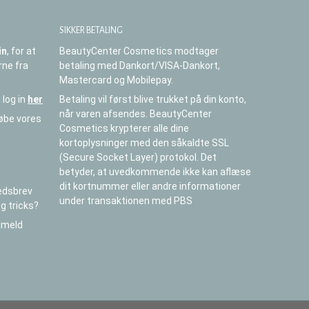
SIKKER BETALING
in
, for at
BeautyCenter Cosmetics modtager
rne fra
betaling med Dankort/VISA-Dankort,
Mastercard og Mobilepay.
 log in
her
Betaling vil først blive trukket på din konto,
når varen afsendes. BeautyCenter
købe vores
Cosmetics krypterer alle dine
kortoplysninger med den såkaldte SSL
(Secure Socket Layer) protokol. Det
betyder, at uvedkommende ikke kan aflæse
dit kortnummer eller andre informationer
edsbrev
under transaktionen med PBS
og tricks?
ilmeld