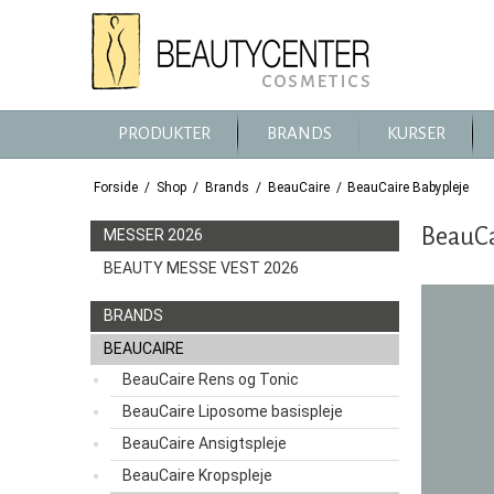
PRODUKTER
BRANDS
KURSER
Forside
/
Shop
/
Brands
/
BeauCaire
/
BeauCaire Babypleje
BeauCa
MESSER 2026
BEAUTY MESSE VEST 2026
BRANDS
BEAUCAIRE
BeauCaire Rens og Tonic
BeauCaire Liposome basispleje
BeauCaire Ansigtspleje
BeauCaire Kropspleje