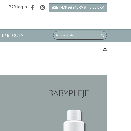
B2B log in
B2B INDKØBSKURV🛒 | 0,00 DKK
B2B LOG IN