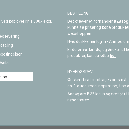
BESTILLING
Det kræver et forhandler
B2B log
t ved køb over kr. 1.500,- excl.
kunne se priser og købe produkte
webshoppen.
es levering
Hvis du ikke har log in - Anmod om
betaling
Er du
privatkunde
, og ønsker at 
betingelser
produkter, kan du købe
her
dvalg
NYHEDSBREV
Ønsker du at modtage vores nyh
ca. 1 x uge, med inspiration, tips 
Ansøg om B2B log in og sæt ✅ i t
nyhedsbrev