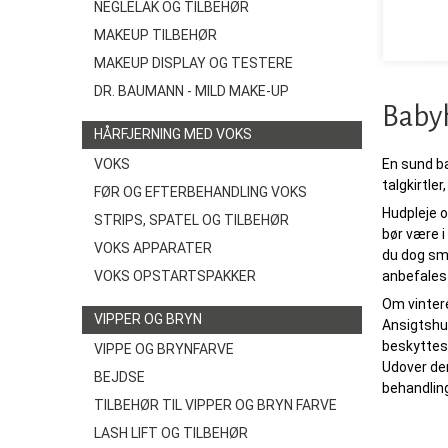
NEGLELAK OG TILBEHØR
MAKEUP TILBEHØR
MAKEUP DISPLAY OG TESTERE
DR. BAUMANN - MILD MAKE-UP
Baby
HÅRFJERNING MED VOKS
En sund ba
VOKS
talgkirtle
FØR OG EFTERBEHANDLING VOKS
Hudpleje o
STRIPS, SPATEL OG TILBEHØR
bør være i
VOKS APPARATER
du dog smø
anbefales
VOKS OPSTARTSPAKKER
Om vintere
VIPPER OG BRYN
Ansigtshud
beskyttes 
VIPPE OG BRYNFARVE
Udover den
BEJDSE
behandling
TILBEHØR TIL VIPPER OG BRYN FARVE
LASH LIFT OG TILBEHØR