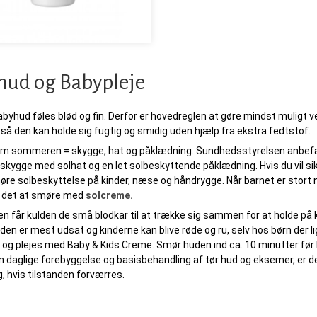
hud og Babypleje
byhud føles blød og fin. Derfor er hovedreglen at gøre mindst muligt
r, så den kan holde sig fugtig og smidig uden hjælp fra ekstra fedtstof.
m sommeren = skygge, hat og påklædning. Sundhedsstyrelsen anbefaler 
 skygge med solhat og en let solbeskyttende påklædning. Hvis du vil sikr
re solbeskyttelse på kinder, næse og håndrygge. Når barnet er stort nok 
 det at smøre med
solcreme.
n får kulden de små blodkar til at trække sig sammen for at holde på
en er mest udsat og kinderne kan blive røde og ru, selv hos børn der 
og plejes med Baby & Kids Creme. Smør huden ind ca. 10 minutter før 
 daglige forebyggelse og basisbehandling af tør hud og eksemer, er d
, hvis tilstanden forværres.