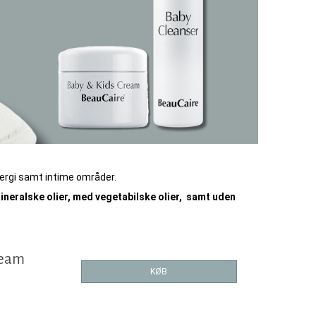
lergi samt intime områder.
neralske olier, med vegetabilske olier, samt uden
ream
KØB