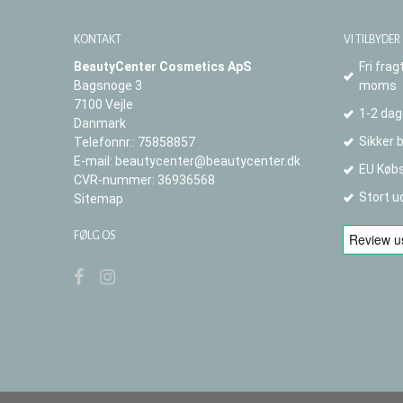
KONTAKT
VI TILBYDER
BeautyCenter Cosmetics ApS
Fri frag
Bagsnoge 3
moms
7100 Vejle
1-2 dag
Danmark
Sikker 
Telefonnr.
:
75858857
E-mail
:
beautycenter@beautycenter.dk
EU Købs
CVR-nummer
:
36936568
Stort u
Sitemap
FØLG OS