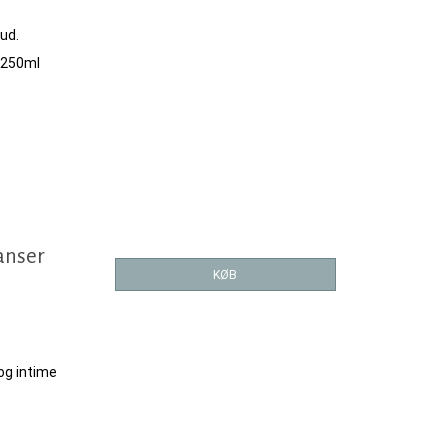
ud.
å 250ml
anser
KØB
 og intime