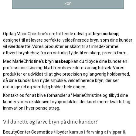
KØB
Opdag MarieChristine's omfattende udvalg af
bryn makeup
,
designet til at levere perfekte, veldefinerede bryn, som dine kunder
vil værdsætte. Vores produkter er skabt til at imødekomme
ethvert brynbehov, fra en naturlig fylde til en skarp, præcis form.
Med MarieChristine's
bryn makeup
kan du tilbyde dine kunder en
professionel løsning til at fremhæve deres ansigtstræk. Vores
produkter er udviklet til at give præcision og langvarig holdbarhed,
så dine kunder kan nyde smukke, veldefinerede bryn, der ser
naturlige ud og samtidig holder hele dagen.
Kontakt os for at blive forhandler af MarieChristine og tilbyd dine
kunder vores eksklusive brynprodukter, der kombinerer kvalitet og
innovation i hver penselstrøg.
Vil du rette og farve bryn på dine kunder?
BeautyCenter Cosmetics tilbyder
kursus i farvning af vipper &