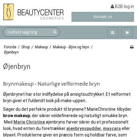
B2B log in
Kontakt os
Forside
/
Shop
/
Makeup
/
Makeup - Øjne og bryn
/
Øjenbryn
Øjenbryn
Brynmakeup - Naturlige velformede bryn
Øjenbrynet har stor indflydelse på ansigtsudtrykket. Et velformet
bryn giver et fuldendt look på make-uppen.
Søger du det perfekte produkt til brynene? MarieChristine tilbyder
brow makeup
, der sikrer veldefinerede og naturligt smukke bryn.
Med
Marie Christine
øjenbryns farver sikrer du et professionelt
look, hvad enten du foretrækker
øjenbrynspudder
,
mascara
eller
blyant
.
Produkterne giver en præcis form og holdbar farve, som