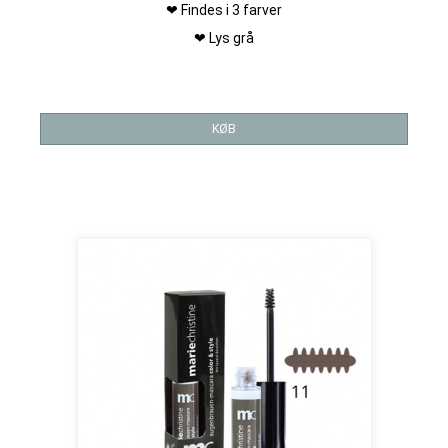
❤ Findes i 3 farver
❤ Lys grå
KØB