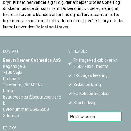
bryn
. Kurset henvender sig til dig, der arbejder professionelt og
ønsker at udvide dit sortiment. Du lærer individuel vurdering af
hvordan farverne blandes efter hud og hårfarve, samt at rette
bryn med voks og pincet ud fra teori om det perfekte bryn. Under
kurset anvendes
Refectocil farver
.
KONTAKT
VI TILBYDER
BeautyCenter Cosmetics ApS
Fri fragt ved køb over kr.
Bagsnoge 3
1.500,- excl. moms
7100 Vejle
1-2 dages levering
Danmark
Sikker betaling
Telefonnr.
:
75858857
E-mail
:
EU Købsbetingelser
beautycenter@beautycenter.d
Stort udvalg
k
CVR-nummer
:
36936568
Sitemap
FØLG OS