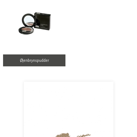
Øjenbrynspudder