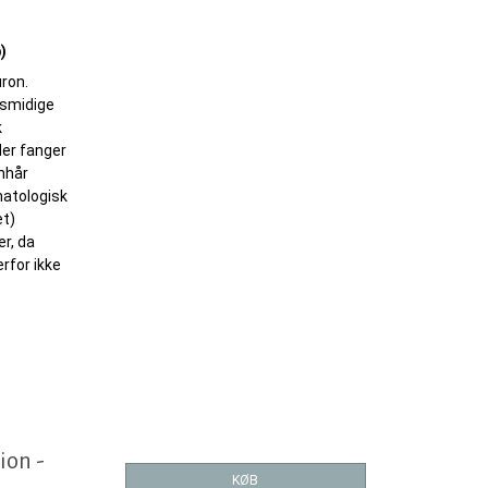
)
ron.
 smidige
k
er fanger
nhår
atologisk
et)
er, da
erfor ikke
ion -
KØB