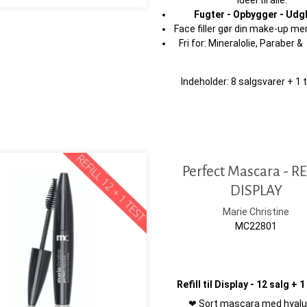
Ideel til alle.
Fugter - Opbygger - Udg
Face filler gør din make-up me
Fri for: Mineralolie, Paraber
Indeholder: 8 salgsvarer + 1 
Perfect Mascara - RE
DISPLAY
Marie Christine
MC22801
Refill til Display - 12 salg + 
❤ Sort mascara med hyalu