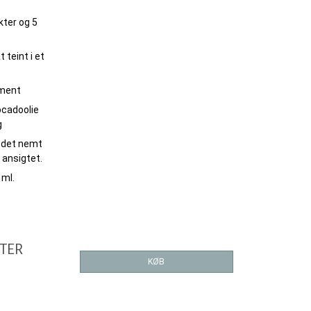
kter og 5
 teint i et
gment
cadoolie
g
r det nemt
i ansigtet.
 ml.
STER
KØB