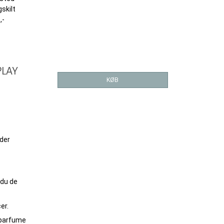
skilt
,-
PLAY
KØB
der
 du de
er.
g parfume