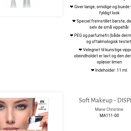
❤ Giver lange, smidige og buede v
fyldigt look
❤ Speciel fremstillet børste, d
selv de små vippehår
❤ PEG og parfumefri (både derm
og oftalmologisk testet
❤ Velegnet til kunstige vipp
olieindholdet er lavt og den der
opløser limen
❤ Indeholder: 11 ml.
Soft Makeup - DISP
Marie Christine
MA111-00