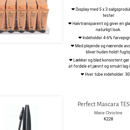
❤ Display med 5 x 3 salgsprodu
tester
❤ Halvtransparent og giver en glat
naturligt look.
❤ Indeholder 4-6% farvepi
❤ Med plejende og nærende avo
bliver huden holdt fugti
❤ Lækker og blød konsistent gø
at fordele et jævnt og smukt lag 
❤ Hver tube indeholder: 30
Perfect Mascara TE
Marie Christine
K228