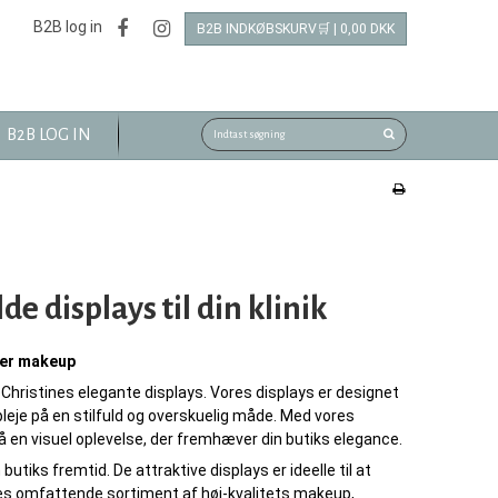
B2B log in
B2B INDKØBSKURV🛒 | 0,00 DKK
B2B LOG IN
e displays til din klinik
ker makeup
ieChristines elegante displays. Vores displays er designet
leje på en stilfuld og overskuelig måde. Med vores
så en visuel oplevelse, der fremhæver din butiks elegance.
utiks fremtid. De attraktive displays er ideelle til at
es omfattende sortiment af høj-kvalitets makeup,