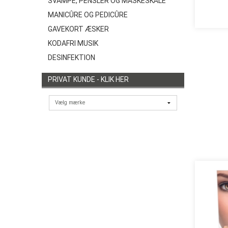
SVAMPE, PENSLER OG MASKESKÅLE
MANICÛRE OG PEDICÛRE
GAVEKORT ÆSKER
KODAFRI MUSIK
DESINFEKTION
PRIVAT KUNDE - KLIK HER