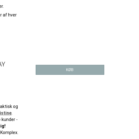
er.
r af hver
LAY
KØB
raktisk og
istine
.
 kunder -
ig!
 Komplex.