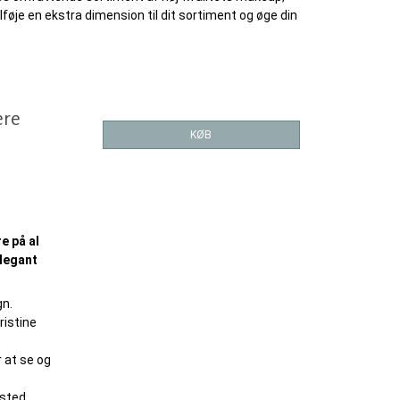
føje en ekstra dimension til dit sortiment og øge din
ere
KØB
e på al
elegant
gn.
ristine
r at se og
 sted