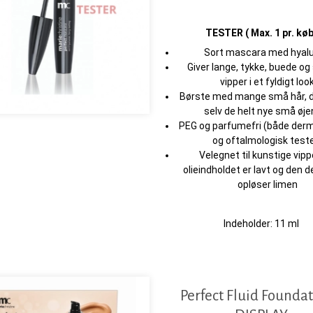
TESTER ( Max. 1 pr. køb
Sort mascara med hyalu
Giver lange, tykke, buede og
vipper i et fyldigt loo
Børste med mange små hår, d
selv de helt nye små øje
PEG og parfumefri (både derm
og oftalmologisk test
Velegnet til kunstige vipp
olieindholdet er lavt og den d
opløser limen
Indeholder: 11 ml
Perfect Fluid Foundat