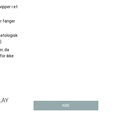
ipper i et
er fanger
atologisk
)
er, da
for ikke
LAY
KØB