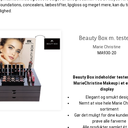
oundations, concealers, læbestifter, lipgloss og meget mere, kan du til
lighed.
Beauty Box m. test
Marie Christine
MA930-20
Beauty Box indeholder tester
MarieChristine Makeup i et 
display
Elegant og smukt desi
Nemt at vise hele Marie Ch
sortiment
Gør det muligt for dine kunde
prøve alle farverne
Alle produkter samlet ét