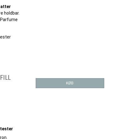
latter
re holdbar.
 & Parfume
tester
FILL
KØB
1 tester
ron.