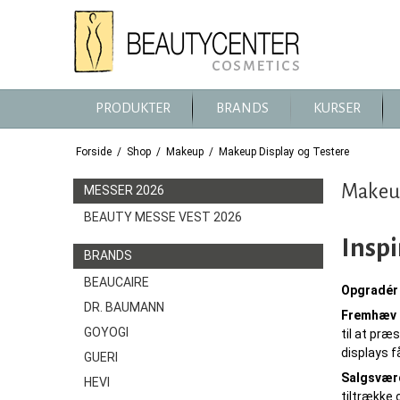
PRODUKTER
BRANDS
KURSER
Forside
/
Shop
/
Makeup
/
Makeup Display og Testere
Makeup
MESSER 2026
BEAUTY MESSE VEST 2026
Inspi
BRANDS
BEAUCAIRE
Opgradér 
DR. BAUMANN
Fremhæv 
GOYOGI
til at præ
displays f
GUERI
Salgsværd
HEVI
tiltrække