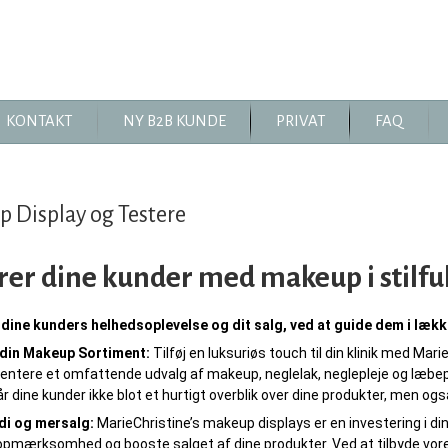
KONTAKT
NY B2B KUNDE
PRIVAT
FAQ
 Display og Testere
rer dine kunder med makeup i stilfuld
dine kunders helhedsoplevelse og dit salg, ved at guide dem i læk
din Makeup Sortiment:
Tilføj en luksuriøs touch til din klinik med Mar
sentere et omfattende udvalg af makeup, neglelak, neglepleje og læbep
år dine kunder ikke blot et hurtigt overblik over dine produkter, men og
i og mersalg:
MarieChristine’s makeup displays er en investering i din b
 opmærksomhed og booste salget af dine produkter. Ved at tilbyde vor