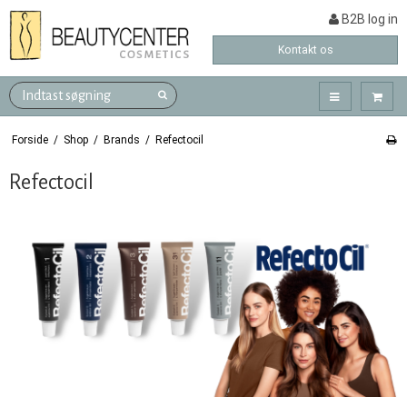
B2B log in
Kontakt os
Forside
/
Shop
/
Brands
/
Refectocil
Refectocil