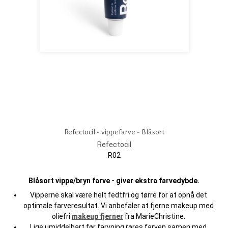
Refectocil - vippefarve - Blåsort
Refectocil
R02
Blåsort vippe/bryn farve - giver ekstra farvedybde.
Vipperne skal være helt fedtfri og tørre for at opnå det
optimale farveresultat. Vi anbefaler at fjerne makeup med
oliefri
makeup fjerner
fra MarieChristine.
Lige umiddelbart før farvning røres farven samen med