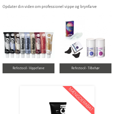
Opdater din viden om professionel vippe og brynfarve
Refectocil - Vippefarve
Refectocil - Tilbehør