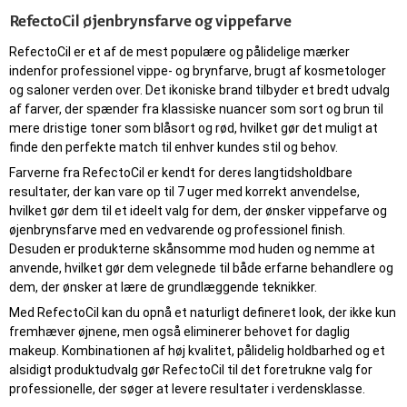
RefectoCil øjenbrynsfarve og vippefarve
RefectoCil er et af de mest populære og pålidelige mærker
indenfor professionel vippe- og brynfarve, brugt af kosmetologer
og saloner verden over. Det ikoniske brand tilbyder et bredt udvalg
af farver, der spænder fra klassiske nuancer som sort og brun til
mere dristige toner som blåsort og rød, hvilket gør det muligt at
finde den perfekte match til enhver kundes stil og behov.
Farverne fra RefectoCil er kendt for deres langtidsholdbare
resultater, der kan vare op til 7 uger med korrekt anvendelse,
hvilket gør dem til et ideelt valg for dem, der ønsker vippefarve og
øjenbrynsfarve med en vedvarende og professionel finish.
Desuden er produkterne skånsomme mod huden og nemme at
anvende, hvilket gør dem velegnede til både erfarne behandlere og
dem, der ønsker at lære de grundlæggende teknikker.
Med RefectoCil kan du opnå et naturligt defineret look, der ikke kun
fremhæver øjnene, men også eliminerer behovet for daglig
makeup. Kombinationen af høj kvalitet, pålidelig holdbarhed og et
alsidigt produktudvalg gør RefectoCil til det foretrukne valg for
professionelle, der søger at levere resultater i verdensklasse.