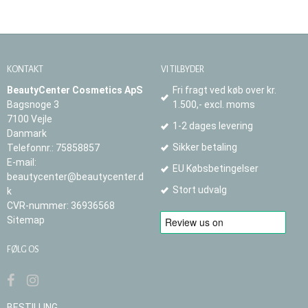
KONTAKT
VI TILBYDER
BeautyCenter Cosmetics ApS
Fri fragt ved køb over kr.
Bagsnoge 3
1.500,- excl. moms
7100 Vejle
1-2 dages levering
Danmark
Sikker betaling
Telefonnr.
:
75858857
E-mail
:
EU Købsbetingelser
beautycenter@beautycenter.d
Stort udvalg
k
CVR-nummer
:
36936568
Sitemap
FØLG OS
BESTILLING