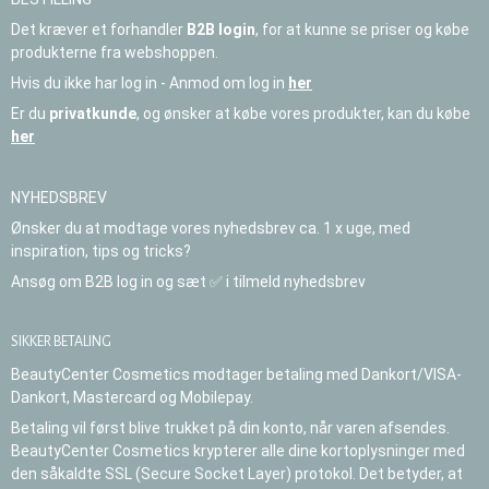
Det kræver et forhandler
B2B login
, for at kunne se priser og købe
produkterne fra webshoppen.
Hvis du ikke har log in - Anmod om log in
her
Er du
privatkunde
, og ønsker at købe vores produkter, kan du købe
her
NYHEDSBREV
Ønsker du at modtage vores nyhedsbrev ca. 1 x uge, med
inspiration, tips og tricks?
Ansøg om B2B log in og sæt ✅ i tilmeld nyhedsbrev
SIKKER BETALING
BeautyCenter Cosmetics modtager betaling med Dankort/VISA-
Dankort, Mastercard og Mobilepay.
Betaling vil først blive trukket på din konto, når varen afsendes.
BeautyCenter Cosmetics krypterer alle dine kortoplysninger med
den såkaldte SSL (Secure Socket Layer) protokol. Det betyder, at