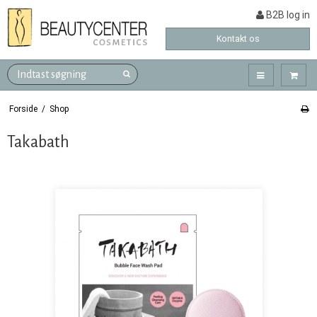
B2B log in
Kontakt os
Forside
/
Shop
Takabath